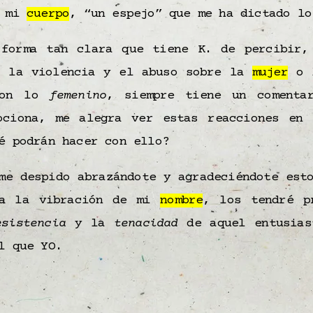
e mi
cuerpo
, “un espejo” que me ha dictado lo
 forma tan clara que tiene K. de percibir,
, la violencia y el abuso sobre la
mujer
o l
con lo
femenino
, siempre tiene un comenta
ociona, me alegra ver estas reacciones en 
é podrán hacer con ello?
me despido abrazándote y agradeciéndote est
 a la vibración de mi
nombre
, los tendré p
esistencia
y la
tenacidad
de aquel entusias
l que YO.