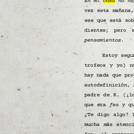
En mi
casa
no ha
vez esta mañana,
ese que está so
dientes; pero
pensamientos
.
Estoy segu
trofeos y yo) 
hay nada que pr
autodefinición,
padre de K. (¿l
que era
fea
y qu
¿
Te digo algo? 
mucha más aten