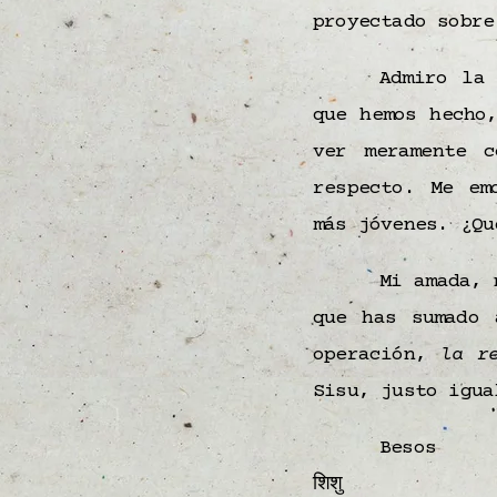
proyectado sobr
Admiro la
que hemos hecho
ver meramente 
respecto. Me em
más jóvenes. ¿Qu
Mi amada, 
que has sumado
operación,
la r
Sisu, justo igua
Besos
शिशु