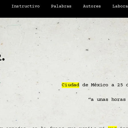
o
Instructivo
Palabras
Autores
Labor
R.
Ciudad
de México a 25 d
“a unas horas