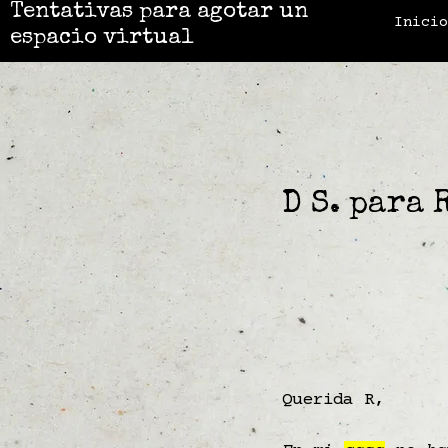
Tentativas para agotar un
Inici
espacio virtual
D S. para 
Querida R,