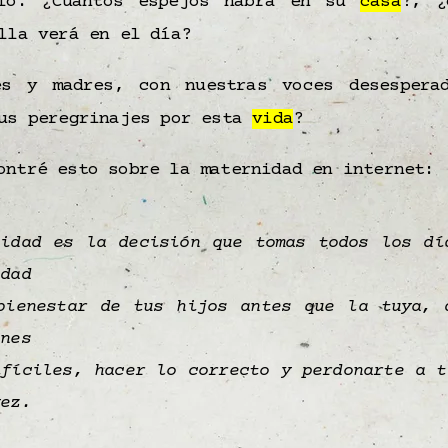
rio. ¿Cuántos espejos habrá en su
casa
?, ¿
lla verá en el día?
es y madres, con nuestras voces desespera
sus peregrinajes por esta
vida
?
ontré esto sobre la maternidad en internet:
nidad es la decisión que tomas todos los dí
idad
bienestar de tus hijos antes que la tuya, 
ones
ifíciles, hacer lo correcto y perdonarte a t
vez.