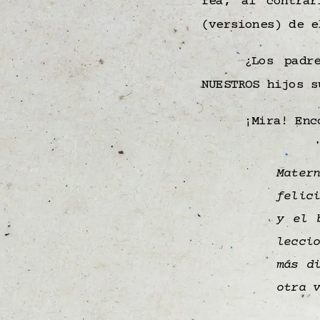
fea, al contra
(versiones) de e
¿Los padr
NUESTROS hijos 
¡Mira! Enc
Mater
felic
y el 
lecci
más d
otra 