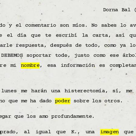
Dorna Bal 
do y el comentario son míos. No sabes lo av
de el día que te escribí la carta, así qu
darle respuesta, después de todo, como ya lo
 DEBEMOS soportar todo, justo como ese árbo
bre mi
nombre
, esa información es completa
 lunes me harán una histerectomía, sí, me
ano que me ha dado
poder
sobre los otros.
egar que los amo profundamente.
mprado, al igual que K., una
imagen
que 