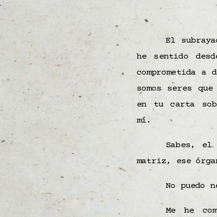
El subraya
he sentido des
comprometida a 
somos seres que
en tu carta so
mí.
Sabes, el
matriz, ese órg
No puedo n
Me he co