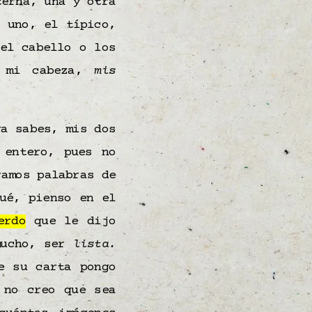
erna, una y otra
, uno, el típico,
el cabello o los
, mi cabeza,
mis
ya sabes, mis dos
entero, pues no
amos palabras de
ué, pienso en el
erdo
que le dijo
mucho, ser
lista.
e su carta pongo
 no creo que sea