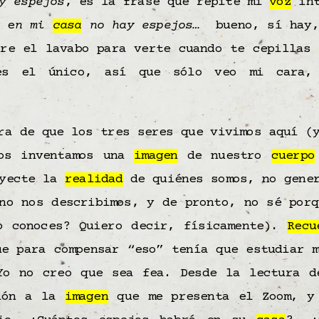
y espejos
, es la frase que repite mi
voz
int
 e
n mi
casa
no hay espejos…
bueno, sí hay
bre el lavabo para verte cuando te cepillas 
 es el único, así que sólo veo mi cara
ra de que los tres seres que vivimos aquí (
nos inventamos una
imagen
de nuestro
cuerpo
oyecte la
realidad
de quiénes somos, no gener
 no nos describimos, y de pronto, no sé porq
o conoces? Quiero decir, físicamente).
Recu
e para compensar “eso” tenía que estudiar 
Yo no creo que sea fea. Desde la lectura d
ción a la
imagen
que me presenta el Zoom, y