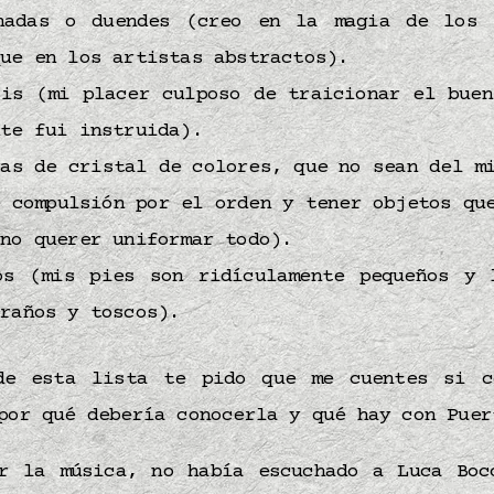
hadas o duendes (creo en la magia de los 
que en los artistas abstractos).
sis (mi placer culposo de traicionar el bue
nte fui instruida).
pas de cristal de colores, que no sean del 
e compulsión por el orden y tener objetos qu
 no querer uniformar todo).
os (mis pies son ridículamente pequeños y 
traños y toscos).
de esta lista te pido que me cuentes si c
por qué debería conocerla y qué hay con Puer
r la música, no había escuchado a Luca Boc