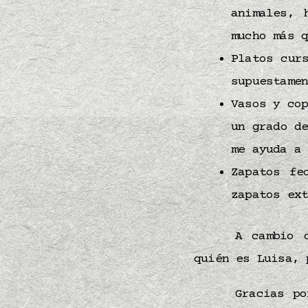
animales, 
mucho más 
Platos cur
supuestame
Vasos y co
un grado d
me ayuda a
Zapatos fe
zapatos ex
A cambio 
quién es Luisa, 
Gracias po