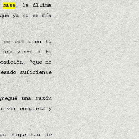
n
casa
, la última
ue ya no es mía
, me cae bien tu
r una vista a tu
posición, “que no
esado suficiente
gregué una razón
s ver completa y
mo figuritas de