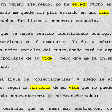
 un verano ajetreado, no he
estado
mucho e
nario me quedé sin pila estando en una
casa
q
muchos familiares a encontrar consuelo.
 que te hayas sentido identificado conmigo
tervienes en el seminario. Ya fui a echa
s redes sociales del museo donde está tu ex
importante de tu
vida
”, pero que me ha inter
ndo.
na lista de “coleccionables” y luego le a
os, según la
historia
de mi
vida
que no puede
ndo constantemente (o he transformado):
 cerámica que no sean muy abstractos, co