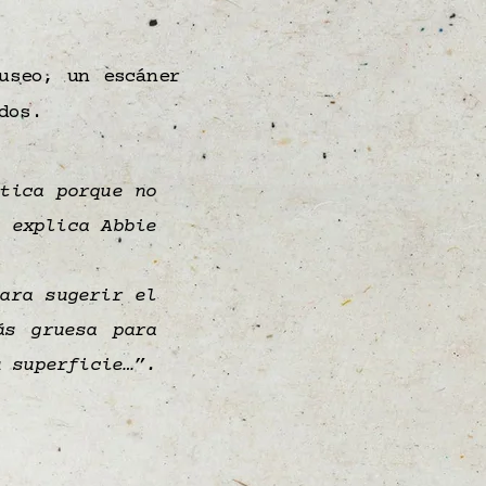
useo, un escáner
dos.
tica porque no
 explica Abbie
ara sugerir el
ás gruesa para
u superficie…”.