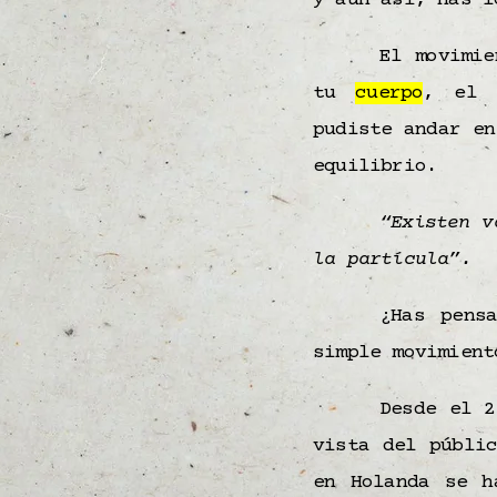
y aún así, has l
El movimie
tu
cuerpo
, el 
pudiste andar en
equilibrio.
“Existen v
la partícula”.
¿Has pens
simple movimient
Desde el 2
vista del públi
en Holanda se h