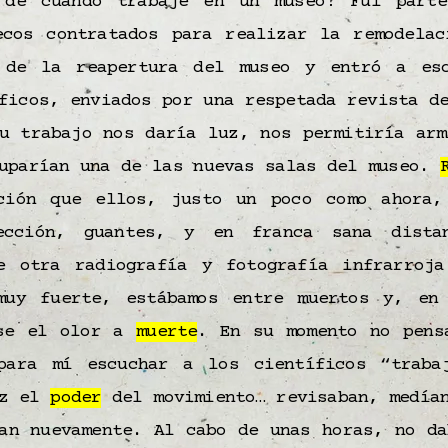
 de cuando trabajé en un museo? Fui parte
ecos contratados para realizar la remodelac
 de la reapertura del museo y entró a esc
ficos, enviados por una respetada revista d
Su trabajo nos daría luz, nos permitiría arm
cuparían una de las nuevas salas del museo.
ción que ellos, justo un poco como ahora,
ección, guantes, y en franca sana distan
e otra radiografía y fotografía infrarroj
muy fuerte, estábamos entre muertos y, e
ése el olor a
muerte
. En su momento no pens
para mí escuchar a los científicos “traba
ez el
poder
del movimiento… revisaban, medían
ían nuevamente. Al cabo de unas horas, no da