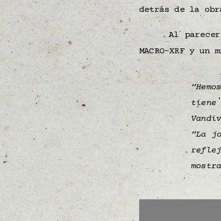
detrás de la obr
Al parecer
MACRO-XRF y un m
“Hemo
tiene
Vandi
“La j
refle
mostr