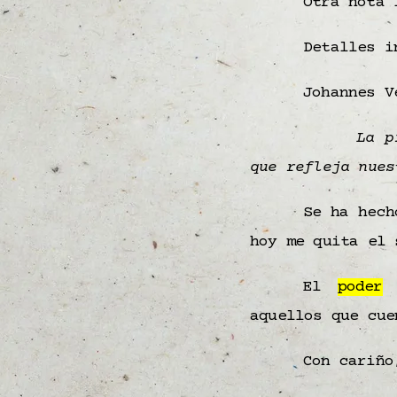
Otra nota 
Detalles i
Johannes V
La p
que refleja nue
Se ha hech
hoy me quita el 
El
poder
d
aquellos que cu
Con cariño