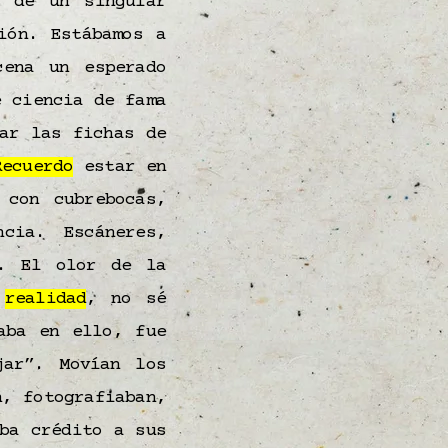
 de un singular
ión. Estábamos a
ena un esperado
e ciencia de fama
ar las fichas de
Recuerdo
estar en
 con cubrebocas,
cia. Escáneres,
a. El olor de la
n
realidad
, no sé
aba en ello, fue
jar”. Movían los
, fotografiaban,
ba crédito a sus