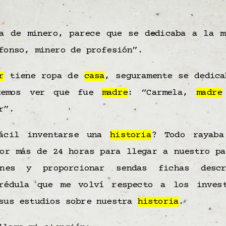
a de minero, parece que se dedicaba a la m
fonso, minero de profesión”.
r
tiene ropa de
casa
, seguramente se dedica
odemos ver que fue
madre
: “Carmela,
madre
r”.
ácil inventarse una
historia
? Todo rayaba
por más de 24 horas para llegar a nuestro pa
ones y proporcionar sendas fichas descr
rédula que me volví respecto a los inves
 sus estudios sobre nuestra
historia
.