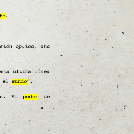
te
.
sión óptica, una
esta última línea
n el
mundo
​”.
as. El
poder
de