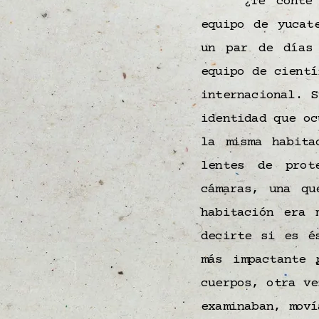
¿Te conté
equipo de yucat
un par de días
equipo de cientí
internacional. 
identidad que o
la misma habita
lentes de prot
cámaras, una qu
habitación era 
decirte si es 
más impactante 
cuerpos, otra v
examinaban, mov