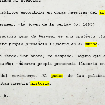
llama mi atención:
nsólitos escondidos en obras maestras del
ar
ermeer, «La joven de la perla» (c. 1665).
reciosa gema de Vermeer es una opulenta ilu
stra propia presencia ilusoria en el
mundo
.
o tarde. Por ahora, me despido. Seguro que 
sueño: ​“N​uestra propia presencia ilusoria e
el movimiento. El
poder
de las palabr
entan nuestra
historia
.
, A.