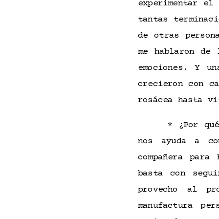
experimentar el
tantas terminac
de otras perso
me hablaron de 
emociones. Y un
crecieron con c
rosácea hasta vi
* ¿Por qué
nos ayuda a co
compañera para 
basta con segui
provecho al pr
manufactura pe