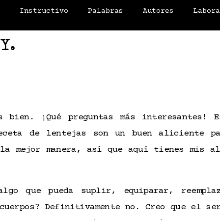
o
Instructivo
Palabras
Autores
Labor
 Y.
s bien. ¡Qué preguntas más interesantes! 
eceta de lentejas son un buen aliciente p
 la mejor manera, así que aquí tienes mis al
algo que pueda suplir, equiparar, reempla
cuerpos? Definitivamente no. Creo que el se