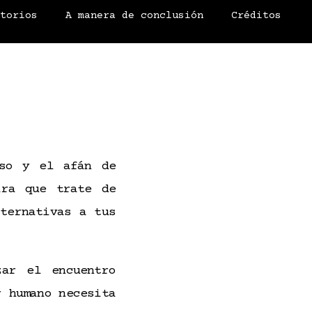
atorios
A manera de conclusión
Créditos
Eso y el afán de
ara que trate de
ternativas a tus
zar el encuentro
r humano necesita