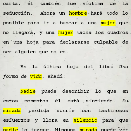
carta, él también fue víctima de la
seducción. Ahora un
hombre
hará todo lo
posible para ir a buscar a una
mujer
que
no llegará, y una
mujer
tacha los cuadros
en una hoja para declararse culpable de
ser alguien que no es.
En la última hoja del libro
Una
forma de
vida
,
añadí:
Nadie
puede describir lo que en
estos momentos él está sintiendo. Su
mirada
perdida sonríe con lastimosos
esfuerzos y llora en
silencio
para que
nadie
lo juzgue. Ninguna
mirada
puede ver