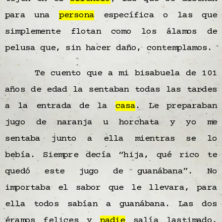
para una
persona
específica o las que
simplemente flotan como los álamos de
pelusa que, sin hacer daño, contemplamos.
Te cuento que a mi bisabuela de 101
años de edad la sentaban todas las tardes
a la entrada de la
casa
. Le preparaban
jugo de naranja u horchata y yo me
sentaba junto a ella mientras se lo
bebía. Siempre decía
“hija, qué rico te
quedó este jugo de guanábana”. No
importaba el sabor que le llevara, para
ella todos sabían a guanábana. Las dos
éramos felices y
nadie
salía lastimado.