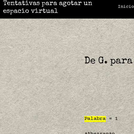
Tentativas para agotar un
Inici
espacio virtual
De G. para
Palabra
= 1