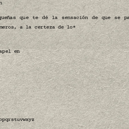
n
queñas que te dé la sensación de que se p
meros, a la certeza de lo*
apel en
opqrstuvwxyz