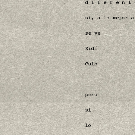
d i f e r e n t 
sí, a lo mejor a
se ve
Ridí
Culo
pero
si
lo