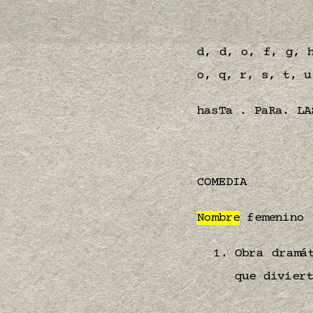
d, d, o, f, g, 
o, q, r, s, t, u
hasTa . PaRa. LA
COMEDIA
Nombre
femenino
Obra dramá
que divier