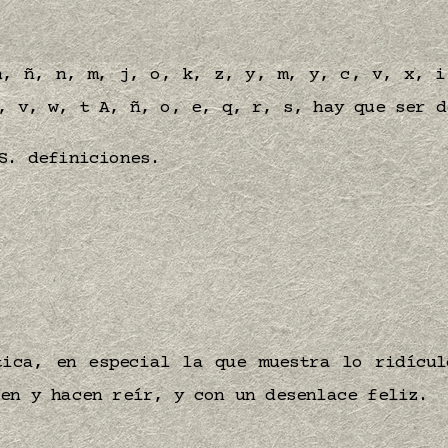
h, ñ, n, m, j, o, k, z, y, m, y, c, v, x, i
, v, w, t A, ñ, o, e, q, r, s, hay que ser d
S. definiciones.
tica, en especial la que muestra lo ridícul
ten y hacen reír, y con un desenlace feliz.