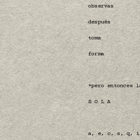
observas
después
toma
forma
*pero entonces l
S O L A
a, e, c, s, q, i