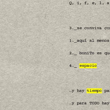
Q, i, f, e, l, a
3._se conviva co
1._aquí al menos
2._ boniTo es qu
4._
espacio
…y hay
tiempo
pa
…y para TODO ha