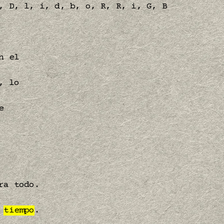
, D, l, i, d, b, o, R, R, i, G, B
n el
, lo
e
ra todo.
y
tiempo
.