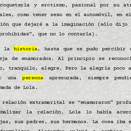
coquetería y erotismo, pasional por su at
ales, como tener sexo en el automóvil, en e
sión que dejaré a la imaginación (sólo dijo 
 prohibidas”, que no lo contaría).
ó la
historia
, hasta que se pudo percibir 
eja de enamorados. Al principio se reconoc
o, tranquilo, alegre. Pero la alegría poco 
ir una
persona
apresurada, siempre pendi
amada de Lola.
 relación extramarital se “enamoraron” prof
rmalizar la relación. Lola lo había ace
jas, sus padres, sus hermanos. La cosa iba 