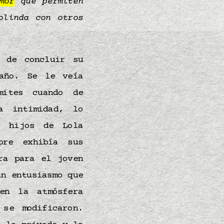
mor
que permiten
linda con otros
 de concluir su
año. Se le veía
mites cuando de
a intimidad, lo
s hijos de Lola
pre exhibía sus
ra para el joven
an entusiasmo que
n la atmósfera
se modificaron.