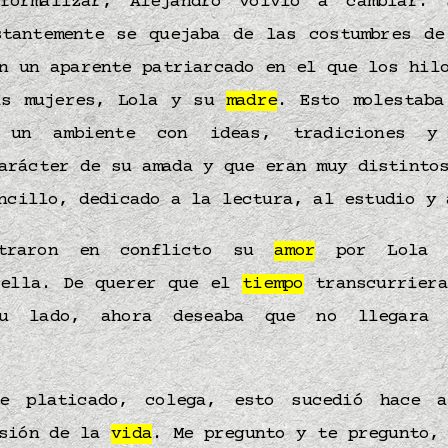
formalizar, Alejandro volvió a cambiar. 
stantemente se quejaba de las costumbres de
n un aparente patriarcado en el que los hil
as mujeres, Lola y su
madre
. Esto molestaba
 un ambiente con ideas, tradiciones y
arácter de su amada y que eran muy distinto
cillo, dedicado a la lectura, al estudio y
ntraron en conflicto su
amor
por Lola
 ella. De querer que el
tiempo
transcurriera
su lado, ahora deseaba que no llegara 
e platicado, colega, esto sucedió hace a
isión de la
vida
. Me pregunto y te pregunto