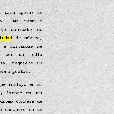
s para agotar un
ol. Me resultó
e contexto de
iudad
de México,
r a distancia me
al con un medio
za, requiere un
imbre postal.
ue influyó en mi
0, laboré en una
dromo Condesa de
e encontré en un