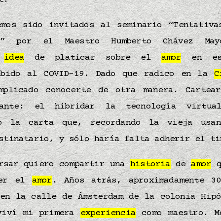
at.
emos sido invitados al seminario “Tentativa
” por el Maestro Humberto Chávez May
a
idea
de platicar sobre el
amor
en est
ebido al COVID-19. Dado que radico en la
C
mplicado conocerte de otra manera. Cartea
sante: el hibridar la tecnología virtu
mo la carta que, recordando la vieja usan
stinatario, y sólo haría falta adherir el t
rsar quiero compartir una
historia
de
amor
q
der el
amor
. Años atrás, aproximadamente 3
 en la calle de Ámsterdam de la colonia Hipó
viví mi primera
experiencia
como maestro. M