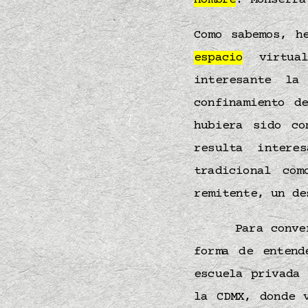
nombre
: Monserr
Como sabemos, h
espacio
virtual
interesante l
confinamiento d
hubiera sido co
resulta intere
tradicional co
remitente, un de
Para conve
forma de enten
escuela privada
la CDMX, donde 