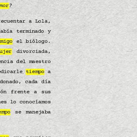
mor
?
ecuentar a Lola,
abía terminado y
amigo
el biólogo.
ujer
divorciada,
ncia del maestro
edicarle
tiempo
a
donado, cada día
ión frente a sus
nes lo conocíamos
empo
se manejaba