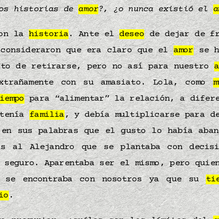
dos historias de
amor
?, ¿o nunca existió el
a
con la
historia
. Ante el
deseo
de dejar de fr
 consideraron que era claro que el
amor
se h
nto de retirarse, pero no así para nuestro
extrañamente con su amasiato. Lola, como
m
iempo
para “alimentar” la relación, a difere
 tenía
familia
, y debía multiplicarse para d
 en sus palabras que el gusto lo había aban
ás al Alejandro que se plantaba con decis
 seguro. Aparentaba ser el mismo, pero quie
o se encontraba con nosotros ya que su
ti
io
.