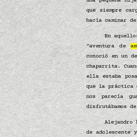
una pequeña hij
que siempre car
hacía caminar d
En aquello
“aventura de
am
conoció en un d
chaparrita. Cuan
ella estaba pos
que la práctica
nos parecía gu
disfrutábamos d
Alejandro 
de adolescente 