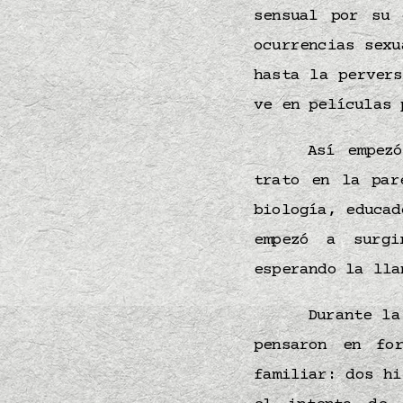
sensual por su 
ocurrencias sexu
hasta la perver
ve en películas
Así empez
trato en la par
biología, educad
empezó a surg
esperando la ll
Durante la
pensaron en fo
familiar: dos hi