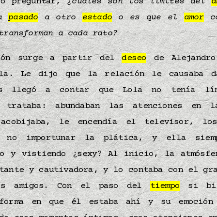
vo preguntar,
¿cuáles son los límites del
a
ha
pasado
a otro
estado
o es que el
amor
co
 transforman a cada rato?
ión surge a partir del
deseo
de Alejandro
a. Le dijo que la relación le causaba d
s llegó a contar que Lola no tenía lí
e trataba: abundaban las atenciones en l
 acobijaba, le encendía el televisor, lo
a no importunar la plática, y ella siem
do y vistiendo ¿sexy? Al inicio, la atmósfe
tante y cautivadora, y lo contaba con el gr
los amigos. Con el paso del
tiempo
si bie
 forma en que él estaba ahí y su emoción 