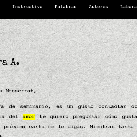
o
Instructivo
Palabras
Autores
Labor
ra A.
as Monserrat,
ra de seminario, es un gusto contactar c
rla del
amor
te quiero preguntar cómo gusta
u próxima carta me lo digas. Mientras tanto 