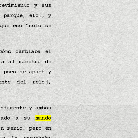
revimiento y sus
l parque, etc., y
que eso “sólo se
cómo cambiaba el
ía al maestro de
a poco se apagó y
ente del reloj,
undamente y ambos
rcado a su
mundo
en serio, pero en