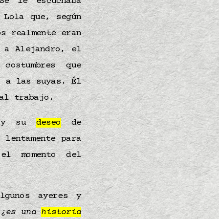
Se le escuchaba
 Lola que, según
os realmente eran
 a Alejandro, el
 costumbres que
s a las suyas. Él
 al trabajo.
 y su
deseo
de
 lentamente para
el momento del
lgunos ayeres y
,
¿es una
historia