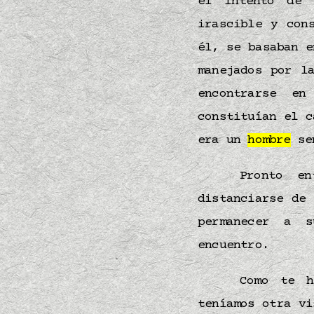
el intento de 
irascible y con
él, se basaban e
manejados por l
encontrarse en
constituían el c
era un
hombre
sen
Pronto e
distanciarse de
permanecer a 
encuentro.
Como te h
teníamos otra v