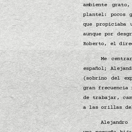
ambiente grato
plantel: pocos 
que propiciaba 
aunque por desg
Roberto, el dir
Me centra
español; Alejan
(sobrino del ex
gran frecuencia 
de trabajar, ca
a las orillas d
Alejandro 