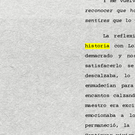
Y me vuel
reconocer que 
sentires que lo
La reflex
historia
con Lol
demacrado y no
satisfacerlo s
descalzaba, lo
enmudecían par
encantos calzan
maestro era exci
emocionaba a 
permaneció, la