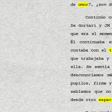
de
amor
?, ¿son 
Continúo 
De Gortari y JM
que era el mome
Él continuaba 
contaba con el
t
que trabajaba y
ella. Se sentía
desconocíamos m
pupilos, firme y
sabíamos que n
desde otro
espac