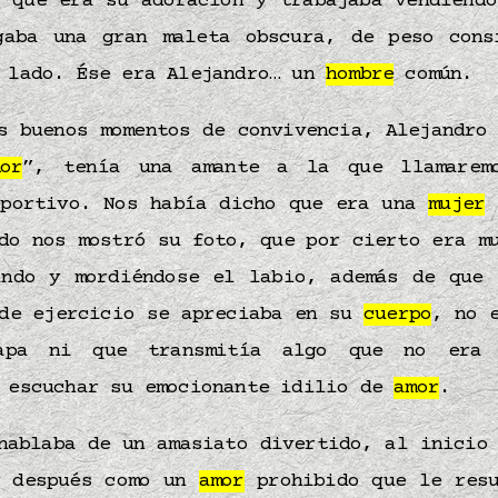
a que era su adoración y trabajaba vendiendo
gaba una gran maleta obscura, de peso cons
e lado. Ése era Alejandro… un
hombre
común.
s buenos momentos de convivencia, Alejandro
or
”, tenía una amante a la que llamarem
eportivo. Nos había dicho que era una
mujer
do nos mostró su foto, que por cierto era m
ando y mordiéndose el labio, además de que 
 de ejercicio se apreciaba en su
cuerpo
, no 
apa ni que transmitía algo que no era 
e escuchar su emocionante idilio de
amor
.
hablaba de un amasiato divertido, al inicio
y después como un
amor
prohibido que le resu