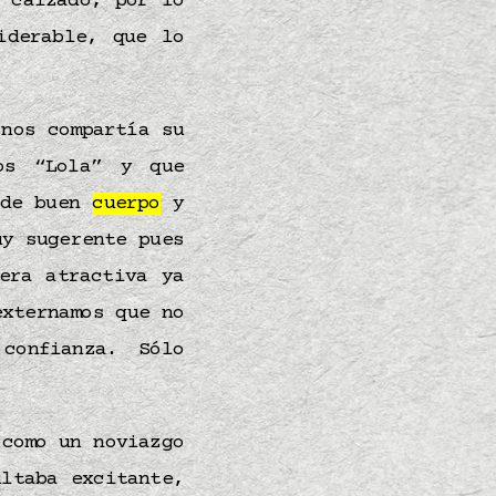
 calzado, por lo
iderable, que lo
 nos compartía su
os “Lola” y que
de buen
cuerpo
y
uy sugerente pues
era atractiva ya
externamos que no
confianza. Sólo
 como un noviazgo
ltaba excitante,