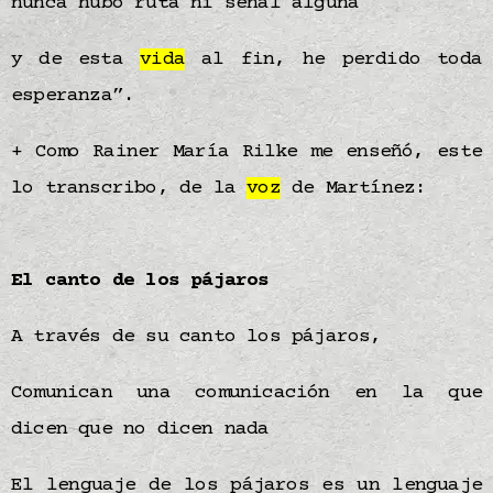
nunca hubo ruta ni señal alguna
y de esta
vida
al fin, he perdido toda
esperanza”.
+ Como Rainer María Rilke me enseñó, este
lo transcribo, de la
voz
de Martínez:
El canto de los pájaros
A través de su canto los pájaros,
Comunican una comunicación en la que
dicen que no dicen nada
El lenguaje de los pájaros es un lenguaje