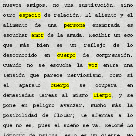
nuevos amigos, no una sustitución, sino
otro
espacio
de relación. El aliento y el
alimento de una
persona
enamorada es
escuchar
amor
de la amada. Recibir un eco
que más bien es un reflejo de lo
desconocido en
cuerpo
de comprensión.
Cuando no se escucha la
voz
entra una
tensión que parece nerviosismo, como si
el aparato
cuerpo
se ocupara en
demasiadas tareas al mismo
tiempo
, y se
pone en peligro avanzar, mucho más la
posibilidad de flotar; te aferras a lo
que no es, pues el sueño se va. Retomé
La
lámpara de psique
, esto es un cierre. No