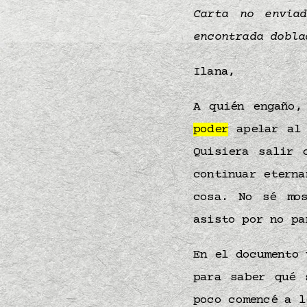
Carta no envia
encontrada dobl
Ilana,
A quién engaño
poder
apelar a
Quisiera salir
continuar eterna
cosa. No sé mo
asisto por no pa
En el documento 
para saber qué 
poco comencé a 