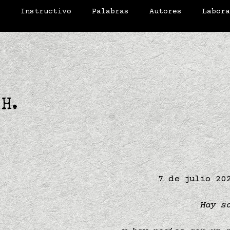
o
Instructivo
Palabras
Autores
Labor
 H.
7 de julio 20
Hay s