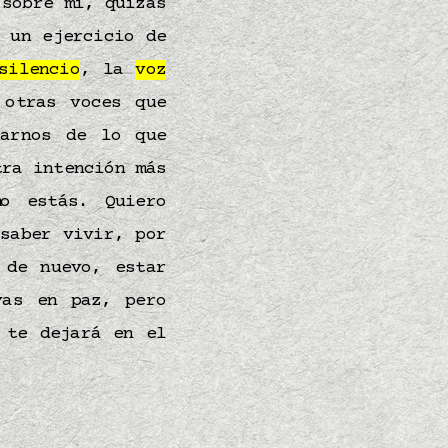
 sobre mí, quizás
 un ejercicio de
silencio
, la
voz
 otras voces que
jarnos de lo que
tra intención más
o estás. Quiero
saber vivir, por
 de nuevo, estar
yas en paz, pero
te dejará en el