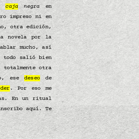
a
caja
negra
en
ro impreso ni en
no, otra edición,
la novela por la
ablar mucho, así
 todo salió bien
 totalmente otra
jo, ese
deseo
de
oder
. Por eso me
as. En un ritual
anscribo aquí. Te