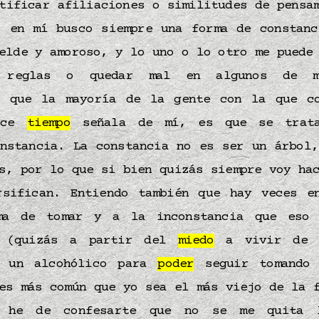
tificar afiliaciones o similitudes de pensa
, en mí busco siempre una forma de constanc
elde y amoroso, y lo uno o lo otro me puede
s reglas o quedar mal en algunos de mi
o que la mayoría de la gente con la que c
hace
tiempo
señala de mí, es que se trata
onstancia. La constancia no es ser un árbol,
s, por lo que si bien quizás siempre voy ha
rsifican. Entiendo también que hay veces e
a de tomar y a la inconstancia que eso 
o (quizás a partir del
miedo
a vivir de o
r un alcohólico para
poder
seguir tomando
es más común que yo sea el más viejo de la 
 he de confesarte que no se me quita 