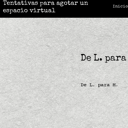
Tentativas para agotar un
Inici
espacio virtual
De L. para
De L. para H.