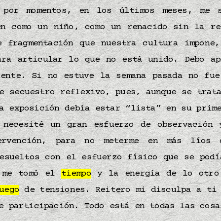
 por momentos, en los últimos meses, me 
en como un niño, como un renacido sin la re
e fragmentación que nuestra cultura impone,
ara articular lo que no está unido. Debo ap
rente. Si no estuve la semana pasada no fue
e secuestro reflexivo, pues, aunque se trat
a exposición debía estar “lista” en su prim
 necesité un gran esfuerzo de observación 
ervención, para no meterme en más líos 
resueltos con el esfuerzo físico que se podí
a me tomó el
tiempo
y la energía de lo otro
uego
de tensiones. Reitero mi disculpa a ti 
 participación. Todo está en todas las cos