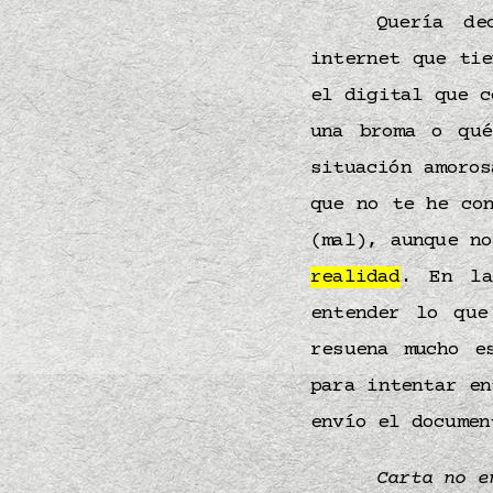
Quería d
internet que ti
el digital que c
una broma o qué
situación amoro
que no te he co
(mal), aunque n
realidad
. En la
entender lo qu
resuena mucho e
para intentar en
envío el docume
Carta no e