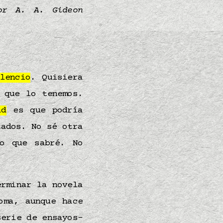
or A. A. Gideon
lencio
. Quisiera
que lo tenemos.
ad
es que podría
tados. No sé otra
o que sabré. No
erminar la novela
oma, aunque hace
erie de ensayos-