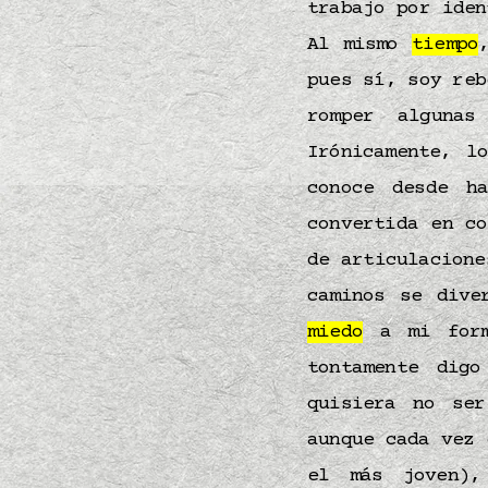
trabajo por iden
Al mismo
tiempo
pues sí, soy reb
romper alguna
Irónicamente, l
conoce desde 
convertida en c
de articulacione
caminos se dive
miedo
a mi form
tontamente dig
quisiera no se
aunque cada vez 
el más joven),