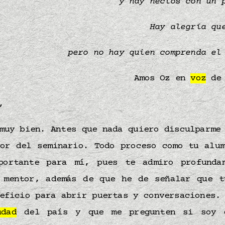
y hay necios con un 
Hay alegría qu
pero no hay quien comprenda el
Amos Oz en
voz
de 
o,
uy bien. Antes que nada quiero disculparme 
ior del seminario. Todo proceso como tu alum
portante para mí, pues te admiro profunda
mentor, además de que he de señalar que t
eficio para abrir puertas y conversaciones.
udad
del país y que me pregunten si soy 