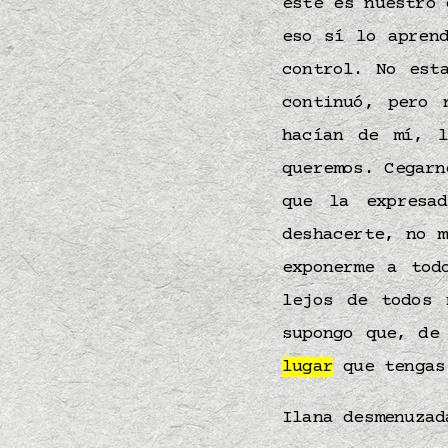
este es nuestro 
eso sí lo apren
control. No est
continuó, pero 
hacían de mí, l
queremos. Cegarn
que la expresa
deshacerte, no 
exponerme a to
lejos de todos 
supongo que, de
lugar
que tengas
Ilana desmenuza