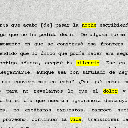
arta que acabo [de] pasar la
noche
escribiend
lgo que no he podido decir. De alguna forma 
momento en que se construyó esa frontera 
endido que lo único que podía hacer era seg
contigo afuera, acepté tu
silencio
. Ese es
desgarrarte, aunque sea con simulado de neg
 nos convertimos en esto? ¿Por qué entre n
to para no revelarnos lo que el
dolor
y 
ldito el día que nuestra ignorancia destruy
nes, no estábamos expuestos, tampoco sup
e provecho, continuar la
vida
, transformar 