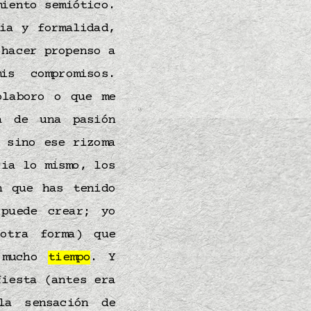
miento semiótico.
ia y formalidad,
 hacer propenso a
s compromisos.
olaboro o que me
 de una pasión
 sino ese rizoma
cia lo mismo, los
n que has tenido
puede crear; yo
tra forma) que
 mucho
tiempo
. Y
fiesta (antes era
la sensación de