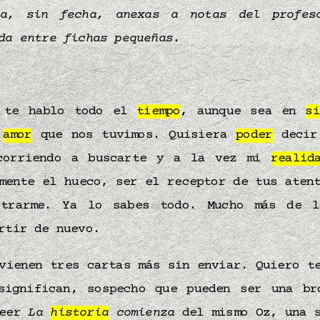
da, sin fecha, anexas a notas del profes
ada entre fichas pequeñas.
, te hablo todo el
tiempo
, aunque sea en
si
l
amor
que nos tuvimos. Quisiera
poder
decir 
 corriendo a buscarte y a la vez mi
realid
mente el hueco, ser el receptor de tus aten
strarme. Ya lo sabes todo. Mucho más de l
rtir de nuevo.
vienen tres cartas más sin enviar. Quiero t
significan, sospecho que pueden ser una br
leer
La
historia
comienza
del mismo Oz, una s