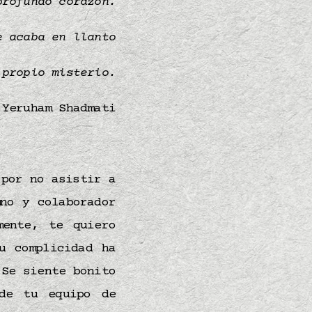
profundo
corazón
.
e acaba en llanto
 propio misterio.
Yeruham Shadmati
por no asistir a
no y colaborador
mente, te quiero
u complicidad ha
 Se siente bonito
de tu equipo de