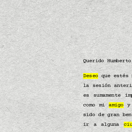
Querido Humbert
Deseo
que estés m
la sesión anter
es sumamente im
como mi
amigo
y 
sido de gran ben
ir a alguna
ci