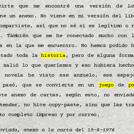
ecirte que me encontré una versión de
L
ene un anexo. No viene en mi versión del lib
ompartiste, así que no sé si es legítimo o 
. También que me he conectado mucho con 
sa en la que me encuentro. No hemos podido h
ntado toda la
historia
, pero de alguna forma
o salió lo que queríamos y eso hubiera hecho
 novela he visto ese anzuelo, ese espe
e pasó, que se convierte en un
juego
de
p
ste anexo de cartas, según esto, no enviad
tender, no hice copy-paste, sino que las tr
nto completo impreso y por correo.
nviada, anexo a la carta del 15-8-1976