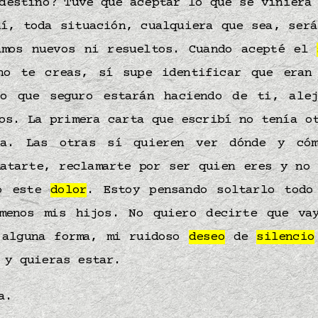
destino? Tuve que aceptar lo que se viniera
dí, toda situación, cualquiera que sea, será
amos nuevos ni resueltos. Cuando acepté el
no te creas, sí supe identificar que eran
o que seguro estarán haciendo de ti, ale
os. La primera carta que escribí no tenía o
da. Las otras sí quieren ver dónde y cóm
matarte, reclamarte por ser quien eres y no 
do este
dolor
. Estoy pensando soltarlo todo
menos mis hijos. No quiero decirte que va
 alguna forma, mi ruidoso
deseo
de
silencio
 y quieras estar.
da.