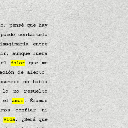
o, pensé que hay
puedo contártelo
imaginaria entre
uir, aunque fuera
 el
dolor
que me
ación de afecto.
osotros no había
lo no resuelto
ó el
amor
. Éramos
imos confiar ni
la
vida
. ¿Será que