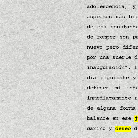
adolescencia, y
aspectos más bi
de esa constant
de romper son p
nuevo pero dife
por una suerte d
inauguración”, l
día siguiente y
detener mi int
inmediatamente 
de alguna form
balance en ese
j
cariño y
deseo
de