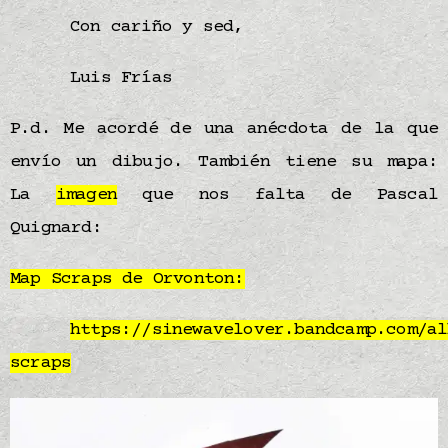
Con cariño y sed,
Luis Frías
P.d. Me acordé de una anécdota de la que
envío un dibujo. También tiene su mapa:
La
imagen
que nos falta de Pascal
Quignard:
Map Scraps de Orvonton:
https://sinewavelover.bandcamp.com/al
scraps