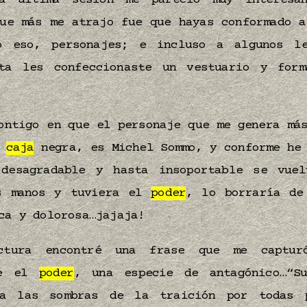
a última sesión me pareció muy interesa
que más me atrajo fue que hayas conformado a
o eso, personajes; e incluso a algunos l
ta les confeccionaste un vestuario y for
ontigo en que el personaje que me genera má
a
caja
negra, es Michel Sommo, y conforme he 
desagradable y hasta insoportable se vue
s manos y tuviera el
poder
, lo borraría d
ca y dolorosa…jajaja!
ctura encontré una frase que me capt
re el
poder
, una especie de antagónico…“S
 las sombras de la traición por todas p