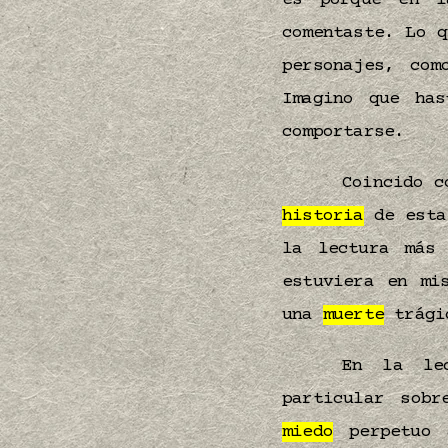
es porque en l
comentaste. Lo 
personajes, com
Imagino que has
comportarse.
Coincido c
historia
de est
la lectura más 
estuviera en mi
una
muerte
trági
En la le
particular sob
miedo
perpetuo a