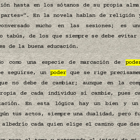
ción hasta en los sótanos de su propia alma
 partes»”. En la novela hablan de religión 
onversado mucho en las sesiones; es u
mo tabús, de los que siempre se debe evitar 
nes de la buena educación.
do como una especie de marcación de
pode
be seguirse, un
poder
que se rige precisame
que no debe de cambiar; aunque en la com
propia de cada individuo sí cambie, pues c
etación. En esta lógica hay un bien y un
gún tus actos, siempre una dualidad, pero f
 albedrío cada quien elige el camino que de