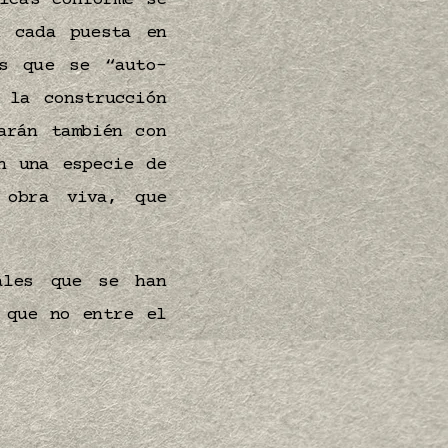
icas conforme se
n cada puesta en
es que se “auto-
 la construcción
arán también con
n una especie de
 obra viva, que
ales que se han
 que no entre el