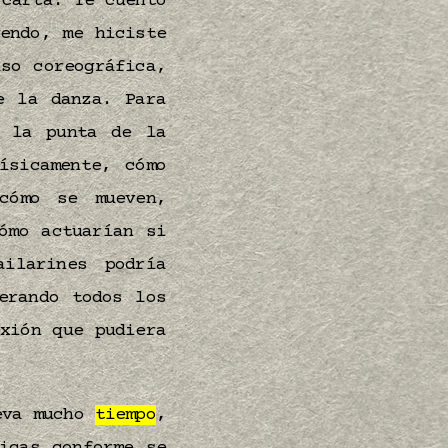
 carta. Te cuento
endo, me hiciste
so coreográfica,
e la danza. Para
e la punta de la
ísicamente, cómo
cómo se mueven,
mo actuarían si
ilarines podría
erando todos los
xión que pudiera
leva mucho
tiempo
,