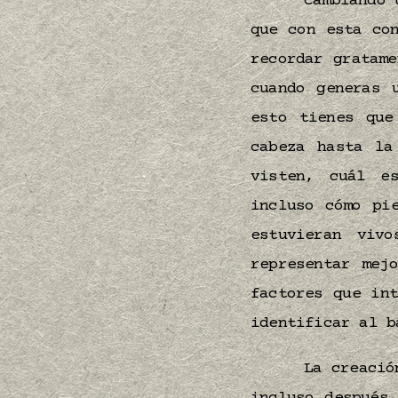
Cambiando 
que con esta co
recordar gratam
cuando generas
esto tienes que
cabeza hasta la
visten, cuál e
incluso cómo pi
estuvieran viv
representar mej
factores que in
identificar al 
La creació