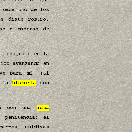
nte todo lo que
 cada uno de los
es diste rostro.
mas o maneras de
s desagrado en la
ido avanzando en
lve para mí… ¡Si
e la
historia
con
uró con una
idea
u penitencia: el
artes. Huidizas