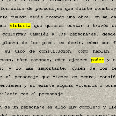
un poco el tema y retomando el inicio de mi
nformación de personajes que fuiste construy
ente cuando estás creando una obra, en mi ca
 una
historia
que quieres contar a través d
 conformar también a tus personajes, desd
 planta de los pies, es decir, cómo son f
s su tipo de constitución, cómo hablan, 
ensan, cómo razonan, cómo ejercen
poder
y có
os; y lo más importante, quién de los ba
or al personaje que tienes en mente, consid
tervienen y si existe alguna vivencia o cone
bailarín con el personaje.
n de un personaje es algo muy complejo y l