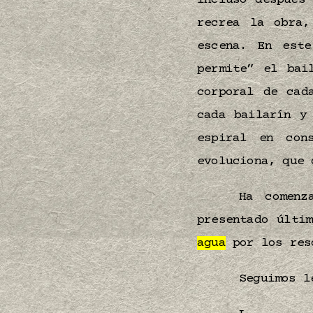
incluso después
recrea la obra,
escena. En este
permite” el bai
corporal de cad
cada bailarín y
espiral en con
evoluciona, que
Ha comenz
presentado últi
agua
por los resq
Seguimos 