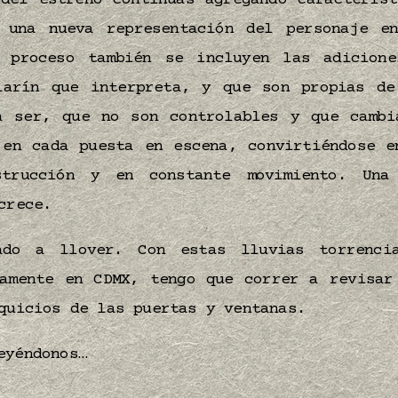
 del estreno continúas agregando característ
 una nueva representación del personaje e
 proceso también se incluyen las adicion
larín que interpreta, y que son propias de
a ser, que no son controlables y que cambi
 en cada puesta en escena, convirtiéndose e
strucción y en constante movimiento. Una
 crece.
ado a llover. Con estas lluvias torrenci
mamente en CDMX, tengo que correr a revisar
uicios de las puertas y ventanas.
leyéndonos…