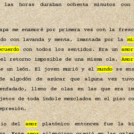
, las horas duraban ochenta minutos con
apa me enamoré por primera vez con la fresc
ado con lavanda y menta, imantada por la
mi
ecuerdo
con todos los sentidos. Era un
amor
 el retorno imposible de una misma ola.
Amor
de un león. El joven murió y el
mundo
se ens
de algodón de azúcar que alguna vez tuvo
nfadado, lleno de olas en las que era im
jetos de toda índole mezclados en el piso c
depresión.
ario del
amor
platónico entonces fue la bi