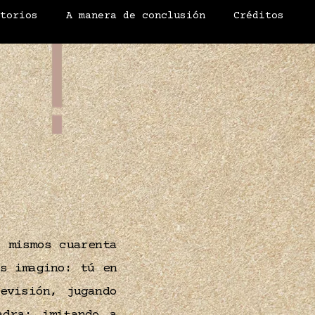
atorios
A manera de conclusión
Créditos
 mismos cuarenta
s imagino: tú en
visión, jugando