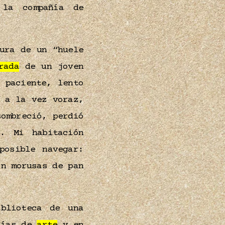
 la compañía de
ura de un “huele
rada
de un joven
paciente, lento
a la vez voraz,
ombreció, perdió
. Mi habitación
posible navegar:
on morusas de pan
blioteca de una