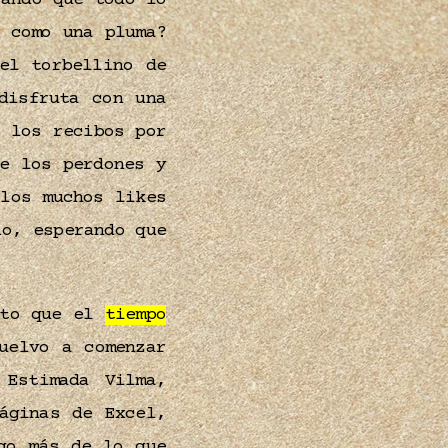
ando que todo lo
 como una pluma?
el torbellino de
isfruta con una
 los recibos por
e los perdones y
los muchos likes
io, esperando que
nto que el
tiempo
uelvo a comenzar
 Estimada Vilma,
áginas de Excel,
go más de lo que