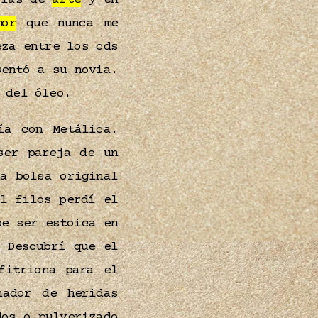
rías de
arte
y en
mor
que nunca me
eza entre los cds
sentó a su novia.
a del óleo.
ía con Metálica.
ser pareja de un
a bolsa original
l filos perdí el
e ser estoica en
 Descubrí que el
fitriona para el
ador de heridas
dos o pulverizado