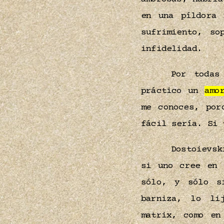
en una píldora 
sufrimiento, s
infidelidad.
Por todas
práctico un
amo
me conoces, po
fácil sería. Si
Dostoievsk
si uno cree en
sólo, y sólo s
barniza, lo li
matrix, como en