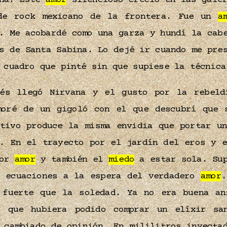
ana. Este
amor
silencioso creció en las gale
de rock mexicano de la frontera. Fue un
a
. Me acobardé como una garza y hundí la cab
s de Santa Sabina. Lo dejé ir cuando me pre
 cuadro que pinté sin que supiese la técnic
ués llegó Nirvana y el gusto por la rebeld
moré de un gigoló con el que descubrí que 
tivo produce la misma envidia que portar un
n. En el trayecto por el jardín del eros y e
por
amor
y también el
miedo
a estar sola. Sup
e ecuaciones a la espera del verdadero
amor
.
 fuerte que la soledad. Ya no era buena an
que hubiera podido comprar un elíxir san
 cambiado de opinión. En mililitros inyecta