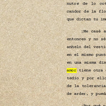
nutre de lo co
candor de la fl
que dictan tu i
¡Me casé a
entonces y no sé
anhelo del vesti
en el mismo punt
en una misma di
amor
tiene otra 
tedio y por ell
de la toleranci
de arder, y pued