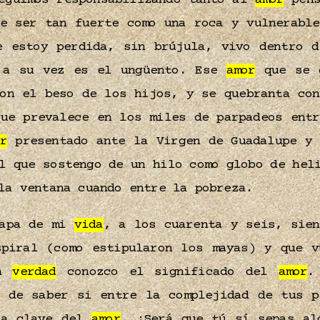
eguimos responsabilizando tanto al
amor
pens
be ser tan fuerte como una roca y vulnerable
 estoy perdida, sin brújula, vivo dentro d
 a su vez es el ungüento. Ese
amor
que se d
con el beso de los hijos, y se quebranta con
ue prevalece en los miles de parpadeos entr
r
presentado ante la Virgen de Guadalupe y 
l que sostengo de un hilo como globo de hel
 la ventana cuando entre la pobreza.
tapa de mi
vida
, a los cuarenta y seis, sie
spiral (como estipularon los mayas) y que v
en
verdad
conozco el significado del
amor
.
d de saber si entre la complejidad de tus p
la clave del
amor
. ¿Será que tú sí sepas al