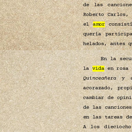
de las cancion
Roberto Carlos,
el
amor
consistí
quería particip
helados, antes 
En la sec
la
vida
en rosa g
Quinceañera
y a 
acorazado, prop
cambiar de opin
de las cancione
en las tareas d
A los diecioch