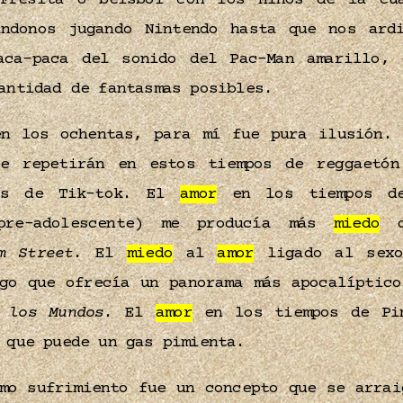
Fresita o béisbol con los niños de la cu
ándonos jugando Nintendo hasta que nos ar
aca-paca del sonido del Pac-Man amarillo, 
cantidad de fantasmas posibles.
n los ochentas, para mí fue pura ilusión. 
e repetirán en estos tiempos de reggaetó
os de Tik-tok. El
amor
en los tiempos de
pre-adolescente) me producía más
miedo
qu
m Street
. El
miedo
al
amor
ligado al sexo
ugo que ofrecía un panorama más apocalíptico
 los Mundos
. El
amor
en los tiempos de Pim
o que puede un gas pimienta.
o sufrimiento fue un concepto que se arrai