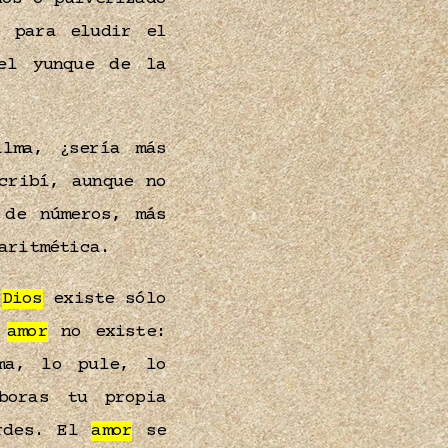
e para eludir el
el yunque de la
lma, ¿sería más
cribí, aunque no
de números, más
 aritmética.
e
Dios
existe sólo
l
amor
no existe:
ma, lo pule, lo
boras tu propia
erdes. El
amor
se