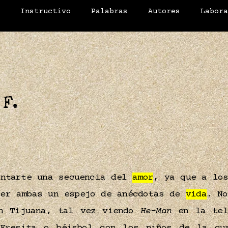
o
Instructivo
Palabras
Autores
Labor
 F.
ontarte una secuencia del
amor
, ya que a los
ser ambas un espejo de anécdotas de
vida
. No
n Tijuana, tal vez viendo
He-Man
en la tele