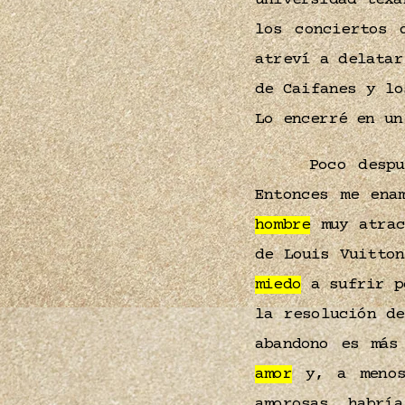
universidad tex
los conciertos 
atreví a delatar
de Caifanes y lo
Lo encerré en un
Poco desp
Entonces me ena
hombre
muy atrac
de Louis Vuitto
miedo
a sufrir 
la resolución d
abandono es más
amor
y, a menos 
amorosas, habría