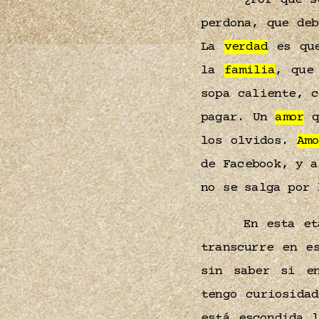
¿Por qué s
perdona, que de
La
verdad
es que
la
familia
, que
sopa caliente, 
pagar. Un
amor
q
los olvidos.
Amo
de Facebook, y a
no se salga por
En esta e
transcurre en e
sin saber si 
tengo curiosida
está escondida 