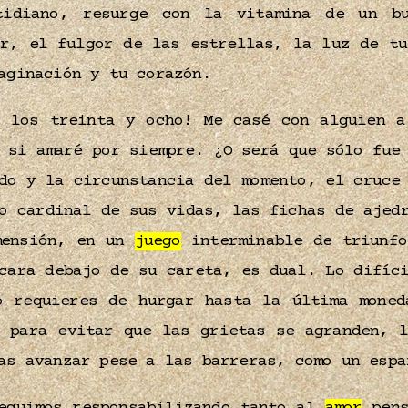
tidiano, resurge con la vitamina de un bu
or, el fulgor de las estrellas, la luz de tu
maginación y tu corazón.
 los treinta y ocho! Me casé con alguien a
 si amaré por siempre. ¿O será que sólo fue
do y la circunstancia del momento, el cruce
o cardinal de sus vidas, las fichas de ajed
mensión, en un
juego
interminable de triunfo
cara debajo de su careta, es dual. Lo difíc
o requieres de hurgar hasta la última moned
a para evitar que las grietas se agranden, l
as avanzar pese a las barreras, como un esp