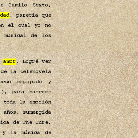
e Camilo Sexto,
rdad
, parecía que
n el cual yo no
o musical de los
l
amor
. Logré ver
de la telenovela
eso empapado y
a), para hacerme
 toda la emoción
 años, sumergida
ica de The Cure.
y la música de