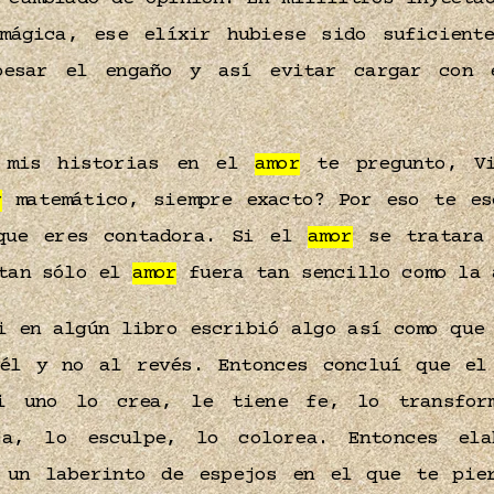
mágica, ese elíxir hubiese sido suficient
opesar el engaño y así evitar cargar con 
 mis historias en el
amor
te pregunto, Vi
r
matemático, siempre exacto? Por eso te es
rque eres contadora. Si el
amor
se tratara 
 tan sólo el
amor
fuera tan sencillo como la
i en algún libro escribió algo así como qu
 él y no al revés. Entonces concluí que e
i uno lo crea, le tiene fe, lo transfor
ja, lo esculpe, lo colorea. Entonces ela
 un laberinto de espejos en el que te pi