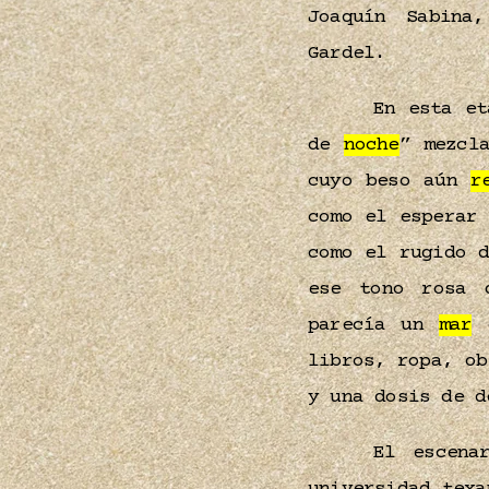
Joaquín Sabina
Gardel.
En esta et
de
noche
” mezcl
cuyo beso aún
r
como el esperar
como el rugido 
ese tono rosa 
parecía un
mar
e
libros, ropa, ob
y una dosis de 
El escen