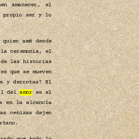
en amanecer, el
 propio ser y lo
 quien amé desde
 la ceremonia, el
 de las historias
rez que se mueven
s y derrotas? El
il del
amor
es el
a en la alcancía
as cenizas dejen
artano.