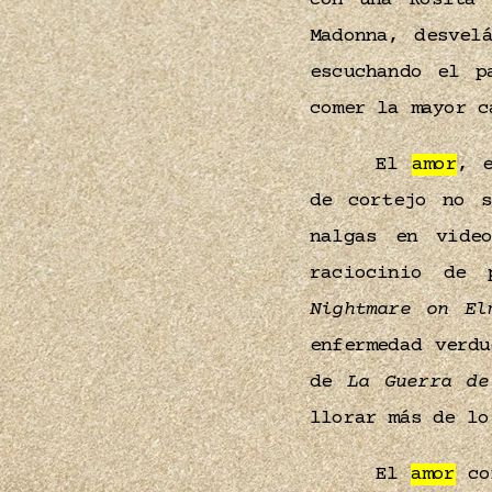
con una Rosita 
Madonna, desvel
escuchando el p
comer la mayor 
El
amor
, e
de cortejo no s
nalgas en vide
raciocinio de 
Nightmare on El
enfermedad verd
de
La Guerra de
llorar más de l
El
amor
com