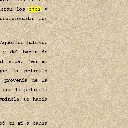
adra; imitando a
dieran los
ojos
y
obsesionadas con
Aquellos hábitos
n y del batir de
l sida, (en mi
e la película
 provenía de la
 que la película
pinela te hacía
gó en mí a causa