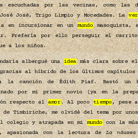
es escuchadas por las vecinas, como las d
 José José, Trigo Limpio y Mocedades. La
ve
a en incursionar en un
mundo
masoquista, e
ar. Prefería por ello perseguir el carrit
que a los niños.
undaria albergué una
idea
más clara sobre e
racias al híbrido de los últimos capítulos 
la canción de Édith Piaf. Bastó un b
inado por mi primer novio (ya en la prep
ión respecto al
amor
. Al poco
tiempo
, pese a
s de Timbiriche, me olvidé del tema por unos
el colegio y atrapada en mi
mundo
con la mús
o, apasionada con la lectura de
La náusea