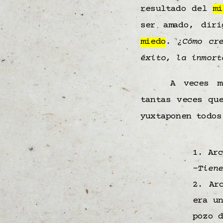
resultado del
mi
ser amado, diri
miedo
.
¿Cómo cr
éxito, la inmor
A veces m
tantas veces qu
yuxtaponen todos
1. Ar
-Tien
2. Ar
era u
pozo 