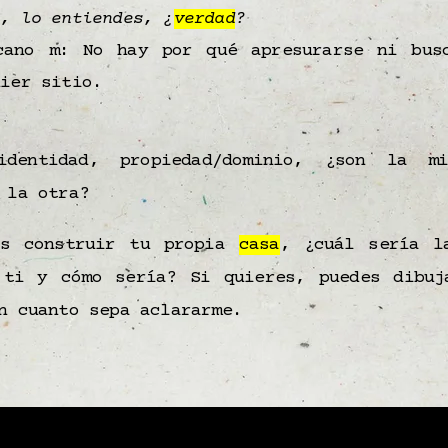
o, lo entiendes, ¿
verdad
?
cano m: No hay por qué apresurarse ni bus
uier sitio.
identidad, propiedad/dominio, ¿son la 
 la otra?
as construir tu propia
casa
, ¿cuál sería l
 ti y cómo sería? Si quieres, puedes dibuj
n cuanto sepa aclararme.