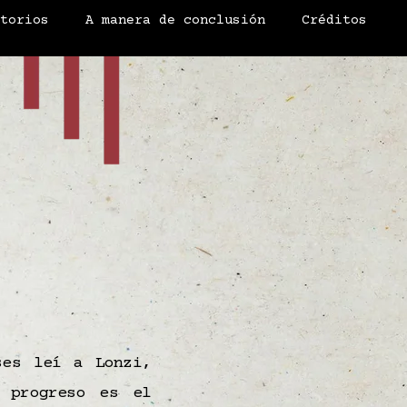
atorios
A manera de conclusión
Créditos
ses leí a Lonzi,
 progreso es el