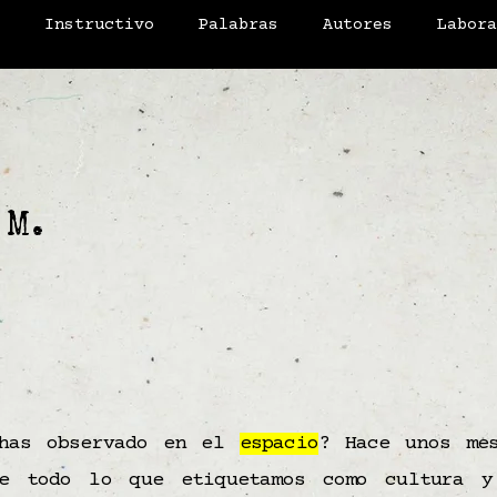
o
Instructivo
Palabras
Autores
Labor
 M.
 has observado en el
espacio
? Hace unos me
ue todo lo que etiquetamos como cultura y