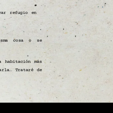
car refugio en
misma cosa o se
a habitación más
arla… Trataré de