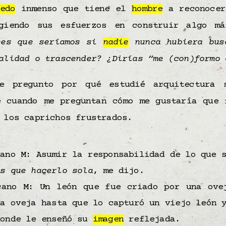
edo
inmenso que tiene el
hombre
a reconocer
giendo sus esfuerzos en construir algo m
ees que seríamos si
nadie
nunca hubiera bus
talidad o trascender? ¿Dirías “me
(con)formo
c
e pregunto por qué estudié arquitectura 
e cuando me preguntan cómo me gustaría que
 los caprichos frustrados.
cano M: Asumir la responsabilidad de lo que 
es que hacerlo sola
,
me dijo.
cano M: Un león que fue criado por una ove
na oveja hasta que lo capturó un viejo león 
donde le enseñó su
imagen
reflejada.