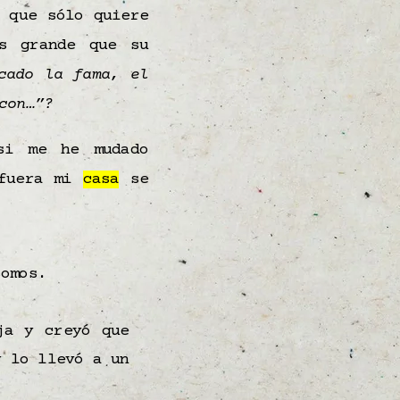
 que sólo quiere
ás grande que su
cado la fama, el
on…”?
si me he mudado
 fuera mi
casa
se
somos.
ja y creyó que
y lo llevó a un