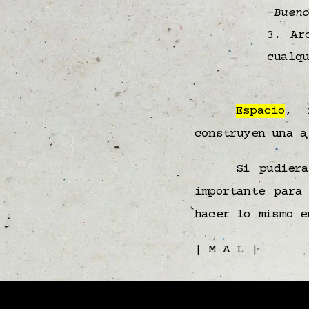
-Buen
3. Ar
cualq
Espacio
, 
construyen una a
Si pudier
importante para
hacer lo mismo e
| M A L |