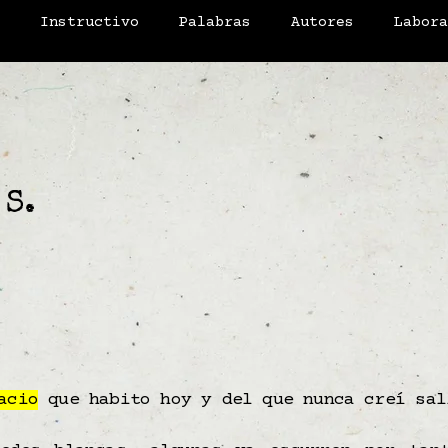
o
Instructivo
Palabras
Autores
Labor
 S.
acio
que habito hoy y del que nunca creí sal