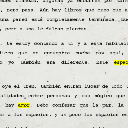
redes blancas, algunas ya escurren por tan
o, pero pasa. Aún hay libros que creo que a
guna pared está completamente terminada, bu
, pero a una le faltan plantas.
y, te estoy contando a ti y a esta habitac
dicen que se encuentra mucha paz aquí,
ndo yo también era diferente. Este
espa
 oye el tren, también entran luces de todo 
ialidades entre personas y eso mágico que
o, hay
amor
. Debo confesar que la paz, la 
ar a los espacios, y un poco los espacios en