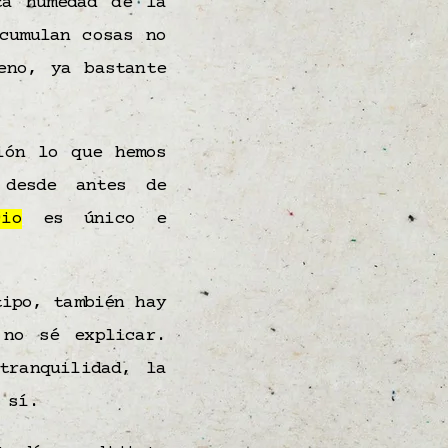
ta humedad de la
cumulan cosas no
eno, ya bastante
ión lo que hemos
 desde antes de
cio
es único e
tipo, también hay
 no sé explicar.
tranquilidad, la
 sí.