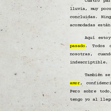
Cuatro pa
lluvia, muy poc
concluidas. Nin
acomodadas están
Aquí esto
pasado
. Todos 
nosotras, cua
indescriptible.
También se
amor
, confidenc
Pero sobre tod
tengo yo al lleg