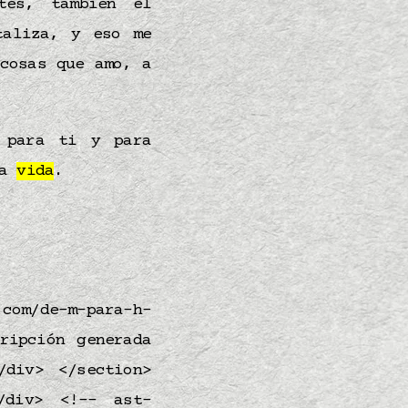
tes, también el
taliza, y eso me
cosas que amo, a
 para ti y para
la
vida
.