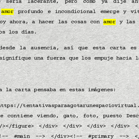
 sería lacerante, pero como ya dije an
l
amor
profundo e incondicional emerge y vi
toy ahora, a hacer las cosas con
amor
y las 
os los días.
 desde la ausencia, así que esta carta es
ignifique una fuerza que los empuje hacia 
a la carta pensaba en estas imágenes: