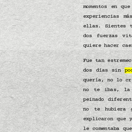
momentos en que
experiencias m
ellas. Sientes
dos fuerzas vi
quiere hacer ca
Fue tan estreme
dos días sin
po
quería, no lo cr
no te ibas, l
peinado diferen
no te hubiera 
explicaron que 
le comentaba qu