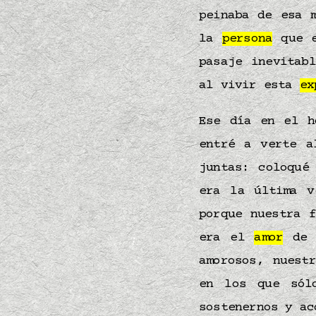
peinaba de esa 
la
persona
que e
pasaje inevita
al vivir esta
ex
Ese día en el h
entré a verte a
juntas: coloqué
era la última 
porque nuestra 
era el
amor
de
amorosos, nuest
en los que sól
sostenernos y ac