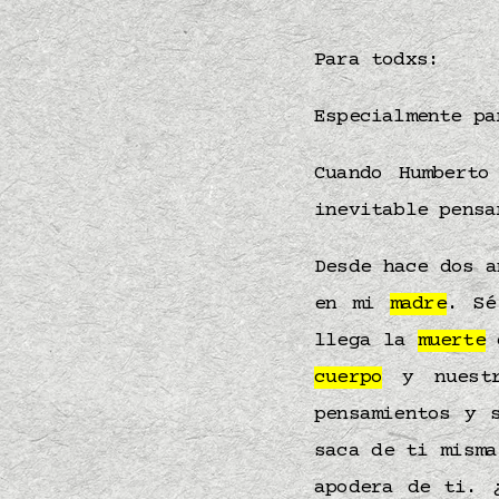
Para todxs:
Especialmente p
Cuando Humbert
inevitable pens
Desde hace dos 
en mi
madre
. Sé
llega la
muerte
cuerpo
y nuestr
pensamientos y 
saca de ti misma
apodera de ti. 