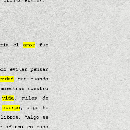
Judith Butler.
sería el
amor
fue
do evitar pensar
erdad
que cuando
mientras nuestro
a
vida
, miles de
l
cuerpo
, algo te
 libros, “Algo se
e afirma en esos