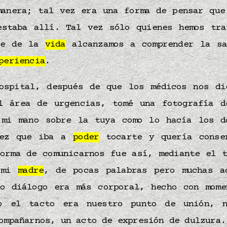
manera; tal vez era una forma de pensar qu
staba allí. Tal vez sólo quienes hemos tra
ble de la
vida
alcanzamos a comprender la sa
periencia
.
ospital, después de que los médicos nos di
l área de urgencias, tomé una fotografía d
 mi mano sobre la tuya como lo hacía los 
vez que iba a
poder
tocarte y quería conse
forma de comunicarnos fue así, mediante el t
 mi
madre
, de pocas palabras pero muchas a
ro diálogo era más corporal, hecho con mom
o el tacto era nuestro punto de unión, n
ompañarnos, un acto de expresión de dulzura