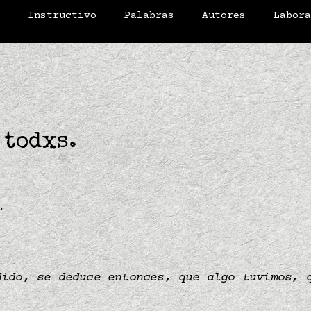
o
Instructivo
Palabras
Autores
Labor
 todxs.
.
dido, se deduce entonces, que algo tuvimos,