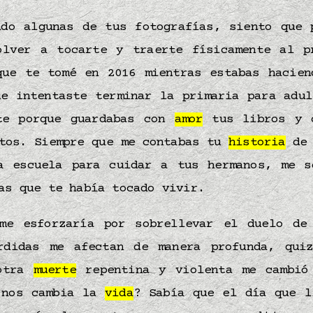
do algunas de tus fotografías, siento que 
olver a tocarte y traerte físicamente al p
que te tomé en 2016 mientras estabas hacien
ue intentaste terminar la primaria para adul
te porque guardabas con
amor
tus libros y c
ntos. Siempre que me contabas tu
historia
de 
a escuela para cuidar a tus hermanos, me s
ias que te había tocado vivir.
me esforzaría por sobrellevar el duelo de
rdidas me afectan de manera profunda, qui
 otra
muerte
repentina y violenta me cambi
 nos cambia la
vida
? Sabía que el día que l