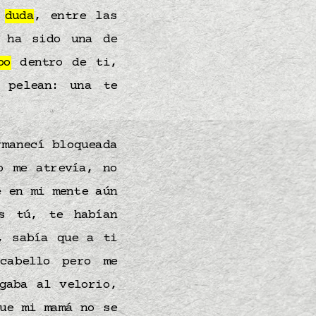
n
duda
, entre las
ha sido una de
po
dentro de ti,
 pelean: una te
manecí bloqueada
o me atrevía, no
e en mi mente aún
s tú, te habían
, sabía que a ti
cabello pero me
gaba al velorio,
ue mi mamá no se