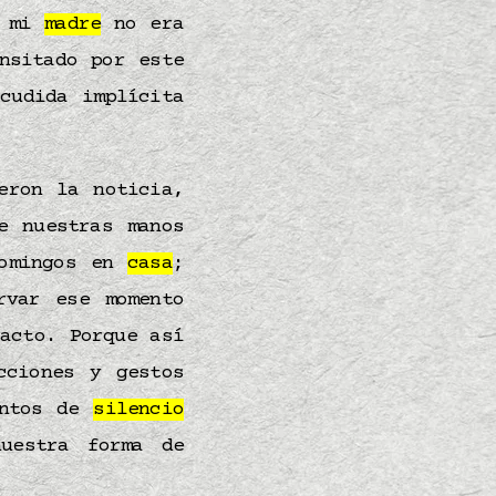
e mi
madre
no era
nsitado por este
cudida implícita
eron la noticia,
e nuestras manos
domingos en
casa
;
rvar ese momento
acto. Porque así
cciones y gestos
entos de
silencio
uestra forma de
.