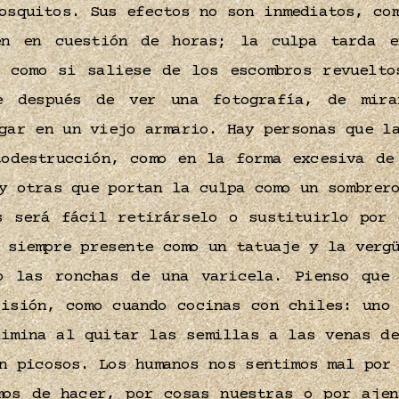
osquitos. Sus efectos no son inmediatos, co
en en cuestión de horas; la culpa tarda e
, como si saliese de los escombros revuelto
le después de ver una fotografía, de mi
gar en un viejo armario. Hay personas que l
todestrucción, como en la forma excesiva de
y otras que portan la culpa como un sombrer
s será fácil retirárselo o sustituirlo por 
 siempre presente como un tatuaje y la verg
o las ronchas de una varicela. Pienso que
cisión, como cuando cocinas con chiles: uno 
limina al quitar las semillas a las venas de
n picosos. Los humanos nos sentimos mal por
mos de hacer, por cosas nuestras o por ajen