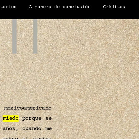
atorios
A manera de conclusión
Créditos
 mexicoamericano
a
miedo
porque se
 años, cuando me