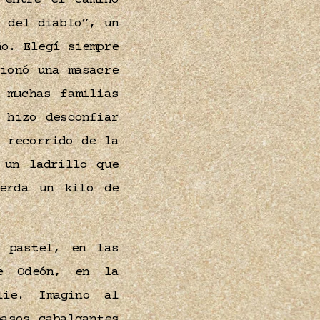
 entre el camino
del diablo”, un
ño. Elegí siempre
ionó una masacre
 muchas familias
 hizo desconfiar
 recorrido de la
 un ladrillo que
ierda un kilo de
 pastel, en las
de Odeón, en la
lie. Imagino al
asos cabalgantes