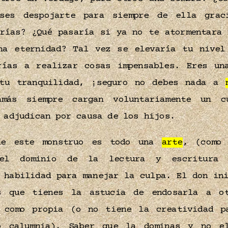
eses despojarte para siempre de ella grac
erías? ¿Qué pasaría si ya no te atormentara 
na eternidad? Tal vez se elevaría tu nivel
rías a realizar cosas impensables. Eres u
 tu tranquilidad, ¡seguro no debes nada a
ás siempre cargan voluntariamente un c
e adjudican por causa de los hijos.
de este monstruo es todo una
arte
, (como 
 el dominio de la lectura y escritura 
 habilidad para manejar la culpa. El don in
es que tienes la astucia de endosarla a 
 como propia (o no tiene la creatividad p
mo calumnia). Saber que la dominas y no e