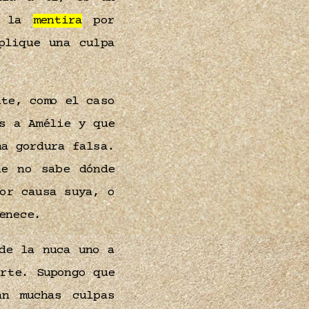
r la
mentira
por
plique una culpa
nte, como el caso
s a Amélie y que
na gordura falsa.
ue no sabe dónde
or causa suya, o
tenece.
de la nuca uno a
rte. Supongo que
n muchas culpas