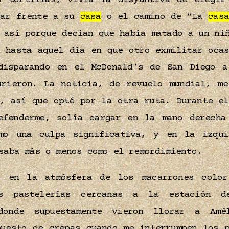
s tortillas, vivía la disyuntiva de elegir
sar frente a su
casa
o el camino de “La
casa
 así porque decían que había matado a un ni
, hasta aquel día en que otro exmilitar ocas
disparando en el McDonald’s de San Diego a
urieron. La noticia, de revuelo mundial, me
s, así que opté por la otra ruta. Durante el
efenderme, solía cargar en la mano derecha
mo una culpa significativa, y en la izqu
saba más o menos como el remordimiento.
o en la atmósfera de los macarrones color
s pastelerías cercanas a la estación 
donde supuestamente vieron llorar a Amé
puesto de crepas cuando me interrumpen los p