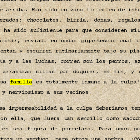
e arriba. Han sido en vano los miles de int
erados: chocolates, birria, donas, regalo
o ha sido suficiente para que consideren mit
xistir, enviado en ondas gigantescas cual b
ientan y escurren rutinariamente bajo su pis
ta y a las luchas, corren con los perros, a
 arrastran sillas por doquier, en fin, y 
Esa
familia
es totalmente inmune a la culpa!
o y nerviosismo a sus vecinos.
sa impermeabilidad a la culpa deberíamos te
con ella, que fuera tan sencillo como sacud
 en una figura de porcelana. Para unos p
otros un verdugo, para otros una sombra. ¿Có