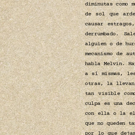
diminutas como m
de sol que ard
causar estragos
derrumbado. Sa
alguien o de hur
mecanismo de au
habla Melvin. Ha
a sí mismas, le
otras, la llevan
tan visible com
culpa es una de
con ella o la e
que no queden ta
por lo que deja