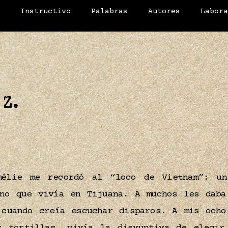
o
Instructivo
Palabras
Autores
Labor
 Z.
élie me recordó al “loco de Vietnam”: un
ano que vivía en Tijuana. A muchos les dab
 cuando creía escuchar disparos. A mis ocho