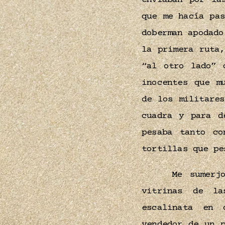
enviaban por la
que me hacía pa
doberman apodado
la primera ruta
“al otro lado” 
inocentes que m
de los militare
cuadra y para d
pesaba tanto co
tortillas que pe
Me sumerj
vitrinas de la
escalinata en 
vendedor de un 