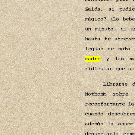
Zaida, si pudi
mágico? ¿Lo beb
un minuto, ni u
hasta te atreve
leguas se nota
madre
y las mam
ridículas que s
Librarse 
Nothomb sobre
reconfortante la
cuando descubr
además la asume
denunciarla co