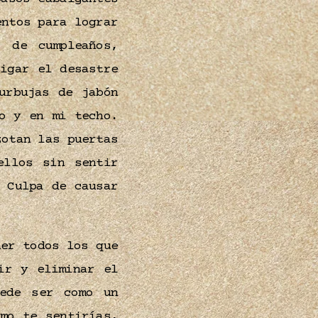
entos para lograr
s de cumpleaños,
igar el desastre
urbujas de jabón
o y en mi techo.
zotan las puertas
ellos sin sentir
 Culpa de causar
ner todos los que
ir y eliminar el
uede ser como un
mo te sentirías,