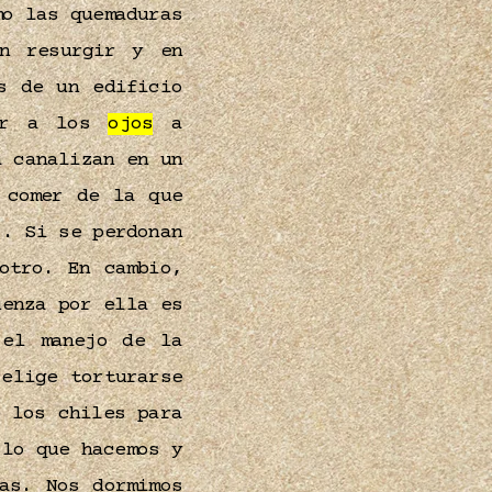
mo las quemaduras
n resurgir y en
s de un edificio
rar a los
ojos
a
a canalizan en un
 comer de la que
o. Si se perdonan
otro. En cambio,
üenza por ella es
 el manejo de la
elige torturarse
 los chiles para
 lo que hacemos y
as. Nos dormimos