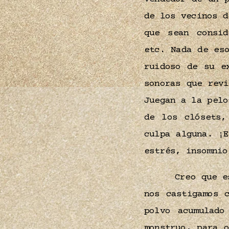
de los vecinos d
que sean consid
etc. Nada de es
ruidoso de su e
sonoras que rev
Juegan a la pelo
de los clósets,
culpa alguna. ¡
estrés, insomni
Creo que e
nos castigamos 
polvo acumulado
monstruo, para 