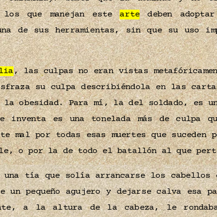
, los que manejan este
arte
deben adopta
una de sus herramientas, sin que su uso im
lia
, las culpas no eran vistas metafóricame
isfraza su culpa describiéndola en las carta
 la obesidad. Para mí, la del soldado, es u
e inventa es una tonelada más de culpa q
nte mal por todas esas muertes que suceden p
le, o por la de todo el batallón al que per
una tía que solía arrancarse los cabellos 
se un pequeño agujero y dejarse calva esa pa
nte, a la altura de la cabeza, le rondaba