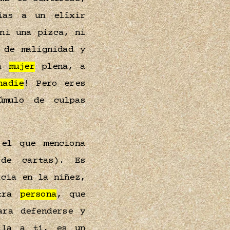
ias a un elíxir
ni una pizca, ni
 de malignidad y
na
mujer
plena, a
nadie
! Pero eres
úmulo de culpas
el que menciona
de cartas). Es
icia en la niñez,
otra
persona
, que
ara defenderse y
lla a ti, es un