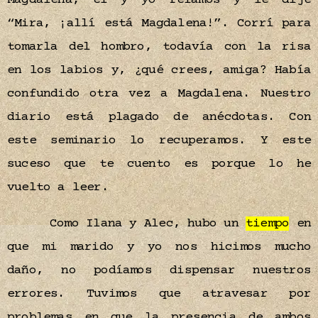
Magdalena, él y yo reíamos y le dije
“Mira, ¡allí está Magdalena!”. Corrí para
tomarla del hombro, todavía con la risa
en los labios y, ¿qué crees, amiga? Había
confundido otra vez a Magdalena. Nuestro
diario está plagado de anécdotas. Con
este seminario lo recuperamos. Y este
suceso que te cuento es porque lo he
vuelto a leer.
Como Ilana y Alec, hubo un
tiempo
en
que mi marido y yo nos hicimos mucho
daño, no podíamos dispensar nuestros
errores. Tuvimos que atravesar por
problemas en que la presencia de ambos