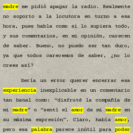
madre
me pidió apagar la radio. Realmente
no soporto a la locutora en turno a esa
hora, pues habla como si lo supiera todo,
y sus comentarios, en mi opinión, carecen
de saber. Bueno, no puedo ser tan duro,
ya que todos carecemos de saber, ¿no lo
crees así?
Sería un error querer encerrar esa
experiencia
inexplicable en un comentario
tan banal como: “disfruté la compañía de
mi
madre
” o “sentí el
amor
de mi
madre
en
su máxima expresión”. Claro, había
amor
,
pero esa
palabra
parece inútil para
poder