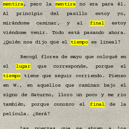
mentira
, pero la
mentira
no era para él.
Al principio del pasillo estoy yo,
mirándome caminar, y al
final
estoy
viéndome venir. Todo está pasando ahora.
¿Quién nos dijo que el
tiempo
es lineal?
Recogí flores de mayo que coloqué en
el
lugar
que corresponde, porque el
tiempo
tiene que seguir corriendo. Pienso
en W., en aquellos que caminan bajo el
signo de Saturno, lloro un poco y me rio
también, porque conozco el
final
de la
película. ¿Será?
Las puertas que se abren a los