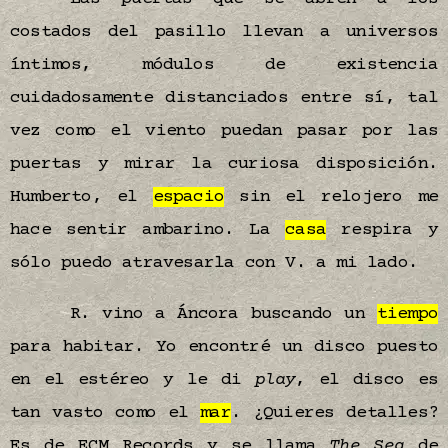
costados del pasillo llevan a universos
íntimos, módulos de existencia
cuidadosamente distanciados entre sí, tal
vez como el viento puedan pasar por las
puertas y mirar la curiosa disposición.
Humberto, el
espacio
sin el relojero me
hace sentir ambarino. La
casa
respira y
sólo puedo atravesarla con V. a mi lado.
R. vino a Áncora buscando un
tiempo
para habitar. Yo encontré un disco puesto
en el estéreo y le di
play
, el disco es
tan vasto como el
mar
. ¿Quieres detalles?
Es de ECM Records y se llama
The Sea
de