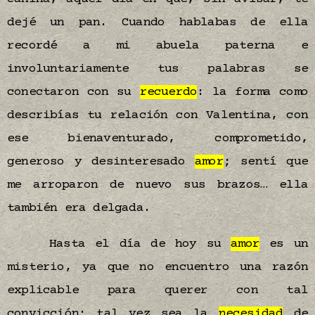
dejé un pan. Cuando hablabas de ella
recordé a mi abuela paterna e
involuntariamente tus palabras se
conectaron con su
recuerdo
: la forma como
describías tu relación con Valentina, con
ese bienaventurado, comprometido,
generoso y desinteresado
amor
; sentí que
me arroparon de nuevo sus brazos… ella
también era delgada.
Hasta el día de hoy su
amor
es un
misterio, ya que no encuentro una razón
explicable para querer con tal
convicción; tal vez sea la
necesidad
de