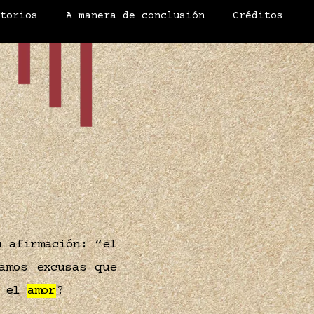
atorios
A manera de conclusión
Créditos
u afirmación: “el
amos excusas que
e el
amor
?