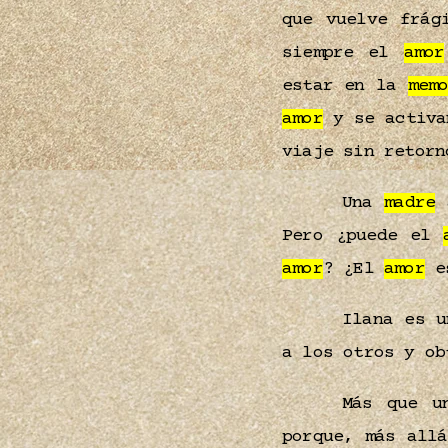
que vuelve frág
siempre el
amor
estar en la
mem
amor
y se activan
viaje sin retorn
Una
madre
a
Pero ¿puede el
amor
? ¿El
amor
es
Ilana es 
a los otros y ob
Más que u
porque, más all