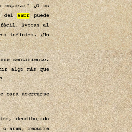
n esperar? ¿O es
to del
amor
puede
fácil. Evocas al
na infinita. ¿Un
ese sentimiento.
uir algo más que
?
e para acercarse
ido, desdibujado
 o arma, recurre