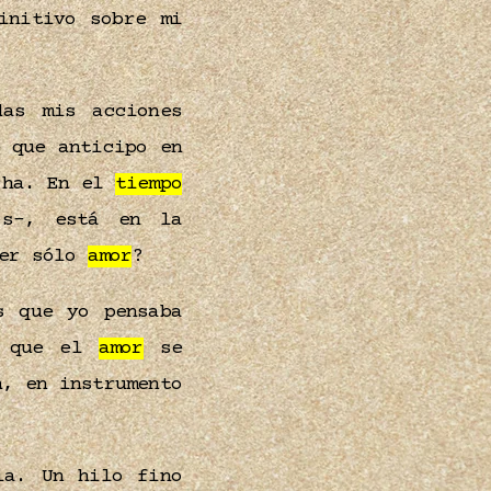
initivo sobre mi
as mis acciones
 que anticipo en
ucha. En el
tiempo
s–, está en la
er sólo
amor
?
s que yo pensaba
que el
amor
se
n, en instrumento
a. Un hilo fino