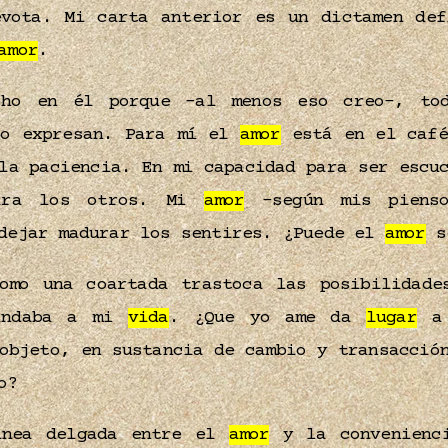
vota. Mi carta anterior es un dictamen def
amor
.
cho en él porque –al menos eso creo–, tod
lo expresan. Para mí el
amor
está en el café
 la paciencia. En mi capacidad para ser esc
para los otros. Mi
amor
–según mis pienso
 dejar madurar los sentires. ¿Puede el
amor
s
omo una coartada trastoca las posibilidade
ndaba a mi
vida
. ¿Que yo ame da
lugar
a 
objeto, en sustancia de cambio y transacció
o?
ínea delgada entre el
amor
y la convenienci