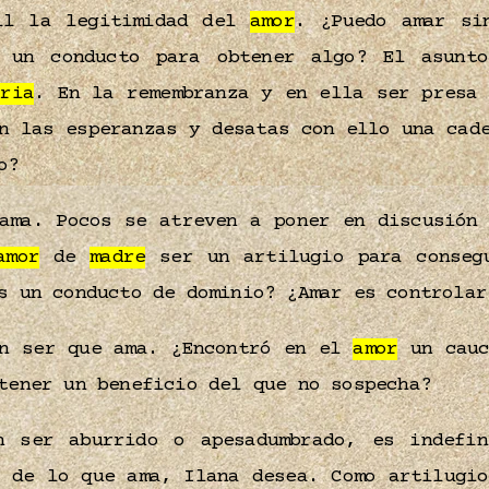
il la legitimidad del
amor
. ¿Puedo amar si
un conducto para obtener algo? El asun
oria
. En la remembranza y en ella ser presa 
 las esperanzas y desatas con ello una cade
o?
ma. Pocos se atreven a poner en discusión 
amor
de
madre
ser un artilugio para conseg
 un conducto de dominio? ¿Amar es controlar
un ser que ama. ¿Encontró en el
amor
un cauc
tener un beneficio del que no sospecha?
n ser aburrido o apesadumbrado, es indefin
á de lo que ama, Ilana desea. Como artilugio