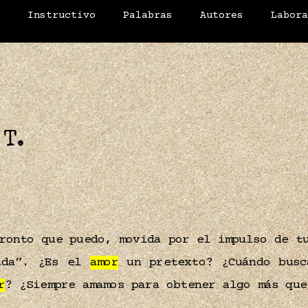
o
Instructivo
Palabras
Autores
Labor
 T.
ronto que puedo, movida por el impulso de t
ada”. ¿Es el
amor
un pretexto? ¿Cuándo busc
r
? ¿Siempre amamos para obtener algo más qu