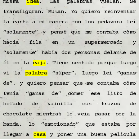
misma
idea
. Las palabras vuelan. Se
transfiguran. Mutan. Yo quiero reinventar
la carta a mi manera con los pedazos: leí
“solamente” y pensé que me contaba cómo
hacía fila en un supermercado y
“solamente” había dos personas delante de
él en la
caja
. Tiene sentido porque luego
vi la
palabra
“súper”. Luego leí “ganas
de”, y quiero pensar que me contaba cómo
tenía “ganas de” comer ese litro de
helado de vainilla con trozos de
chocolate mientras lo veía pasar por la
banda, lo “emocionado” que estaba por
llegar a
casa
y poner una buena película