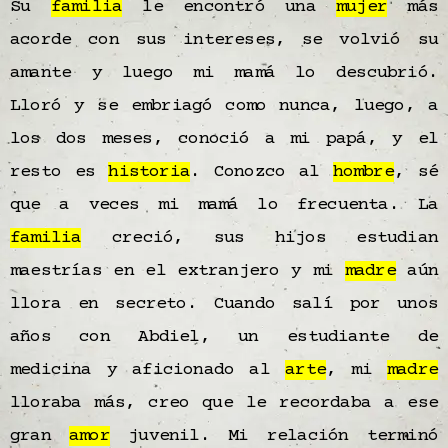
Su
familia
le encontró una
mujer
más
acorde con sus intereses, se volvió su
amante y luego mi mamá lo descubrió.
Lloró y se embriagó como nunca, luego, a
los dos meses, conoció a mi papá, y el
resto es
historia
. Conozco al
hombre
, sé
que a veces mi mamá lo frecuenta. La
familia
creció, sus hijos estudian
maestrías en el extranjero y mi
madre
aún
llora en secreto. Cuando salí por unos
años con Abdiel, un estudiante de
medicina y aficionado al
arte
, mi
madre
lloraba más, creo que le recordaba a ese
gran
amor
juvenil. Mi relación terminó