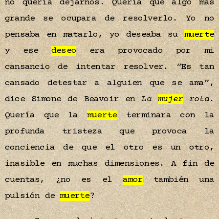
no quería dejarnos. Quería que algo más
grande se ocupara de resolverlo. Yo no
pensaba en matarlo, yo deseaba su
muerte
y ese
deseo
era provocado por mi
cansancio de intentar resolver. “Es tan
cansado detestar a alguien que se ama”,
dice Simone de Beavoir en
La
mujer
rota
.
Quería que la
muerte
terminara con la
profunda tristeza que provoca la
conciencia de que el otro es un otro,
inasible en muchas dimensiones. A fin de
cuentas, ¿no es el
amor
también una
pulsión de
muerte
?