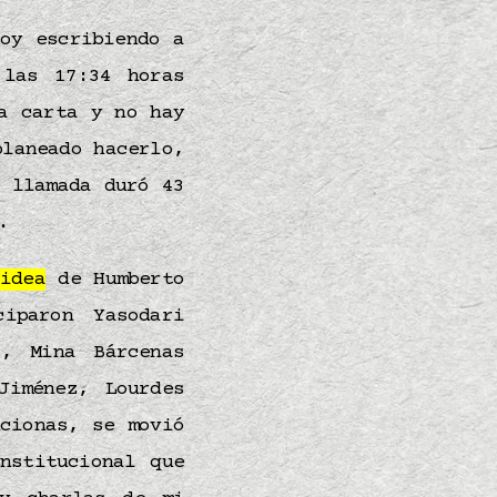
oy escribiendo a
 las 17:34 horas
a carta y no hay
planeado hacerlo,
 llamada duró 43
.
a
idea
de Humberto
iparon Yasodari
z, Mina Bárcenas
Jiménez, Lourdes
cionas, se movió
nstitucional que