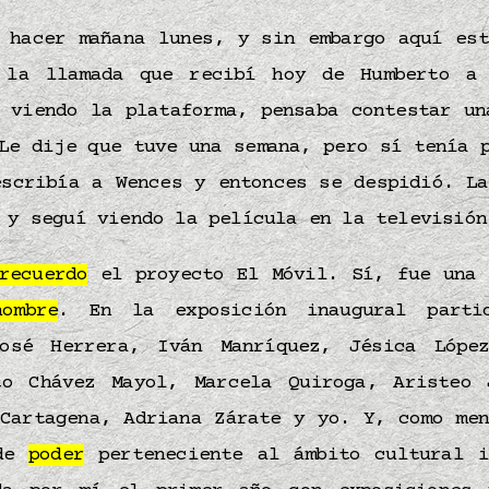
 hacer mañana lunes, y sin embargo aquí est
 la llamada que recibí hoy de Humberto a
y viendo la plataforma, pensaba contestar un
Le dije que tuve una semana, pero sí tenía 
escribía a Wences y entonces se despidió. La
 y seguí viendo la película en la televisión
recuerdo
el proyecto El Móvil. Sí, fue un
nombre
. En la exposición inaugural partic
osé Herrera, Iván Manríquez, Jésica Lópe
to Chávez Mayol, Marcela Quiroga, Aristeo 
 Cartagena, Adriana Zárate y yo. Y, como men
 de
poder
perteneciente al ámbito cultural i