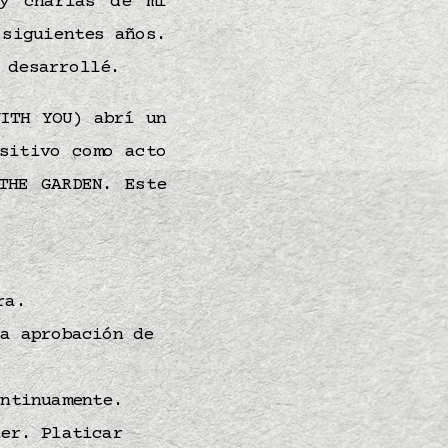
 y charlas de mi
siguientes años.
 desarrollé.
ITH YOU) abrí un
sitivo como acto
THE GARDEN. Este
ra.
a aprobación de
ontinuamente.
ner. Platicar