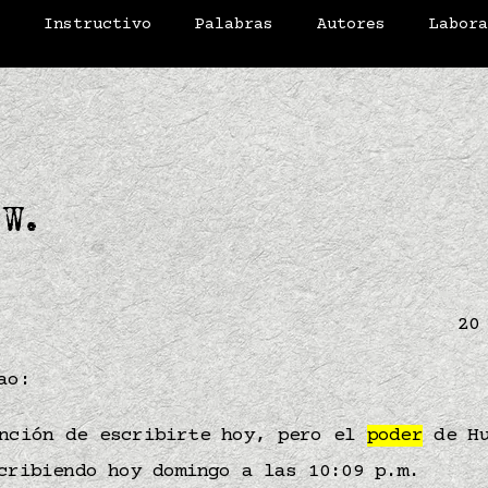
o
Instructivo
Palabras
Autores
Labor
 W.
20
ao:
ención de escribirte hoy, pero el
poder
de Hu
cribiendo hoy domingo a las 10:09 p.m.