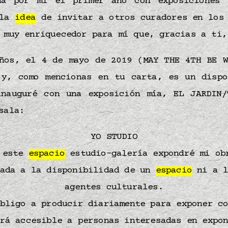
da por mí el primer año con exposiciones
 la
idea
de invitar a otros curadores en los 
 muy enriquecedor para mí que, gracias a ti,
ños, el 4 de mayo de 2019 (MAY THE 4TH BE W
y, como mencionas en tu carta, es un dispo
inauguré con una exposición mía, EL JARDIN/
sala:
YO STUDIO
 este
espacio
estudio-galería expondré mi ob
tada a la disponibilidad de un
espacio
ni a l
agentes culturales.
bligo a producir diariamente para exponer c
rá accesible a personas interesadas en expo