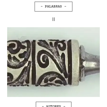
- PALABRAS -
II
- AUTORES -