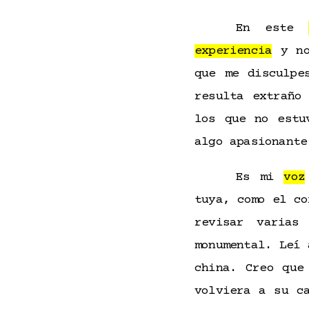
En este
experiencia
y no
que me disculpe
resulta extraño
los que no estu
algo apasionant
Es mi
voz
tuya, como el c
revisar varia
monumental. Leí 
china. Creo que
volviera a su c