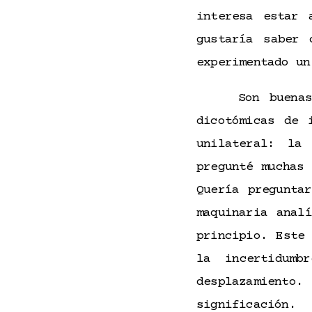
interesa estar 
gustaría saber 
experimentado u
Son buena
dicotómicas de
unilateral: l
pregunté muchas
Quería pregunta
maquinaria anal
principio. Este
la incertidum
desplazamiento.
significación.