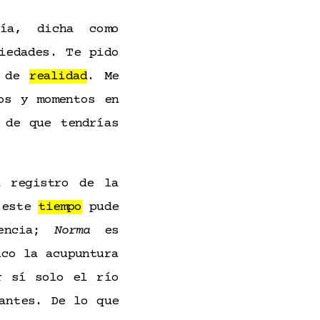
ía, dicha como
iedades. Te pido
é de
realidad
. Me
os y momentos en
 de que tendrías
 registro de la
n este
tiempo
pude
rencia;
Norma
es
ico la acupuntura
 sí solo el río
antes. De lo que