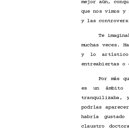
mejor aún, conqu
que nos vimos y 
y las controver
Te imagina
muchas veces. H
y lo artístic
entreabiertas o
Por más qu
es un ámbit
tranquilizaba, 
podrías aparece
habría gustado
claustro doctor