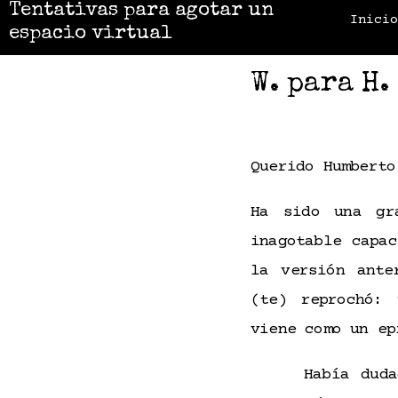
Tentativas para agotar un
Inici
espacio virtual
W. para H.
Querido Humberto
Ha sido una gr
inagotable capa
la versión ant
(te) reprochó: 
viene como un e
Había duda