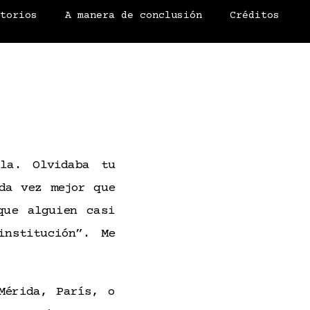
atorios
A manera de conclusión
Créditos
la. Olvidaba tu
da vez mejor que
ue alguien casi
institución”. Me
Mérida, París, o