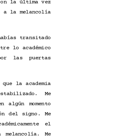
con la última vez
o a la melancolía
habías transitado
tre lo académico
or las puertas
 que la academia
tabilizado. Me
en algún momento
ón del signo. Me
adémicamente el
a melancolía. Me