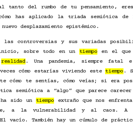
al tanto del rumbo de tu pensamiento, ere
cómo has aplicado la triada semiótica de
n nuevo desplazamiento epistémico.
s las controversias y sus variadas posibil
 inicio, sobre todo en un
tiempo
en el que 
a
realidad
. Una pandemia, siempre fatal e
 veces cómo estarías viviendo este
tiempo
. S
rte cómo te sentías, cómo veías; si era pos
ítica semiótica a “algo” que parece carecer
 ha sido un
tiempo
extraño que nos enfrenta
bre, a la vulnerabilidad y al caos. A 
 El vacío. También hay un cúmulo de práctic