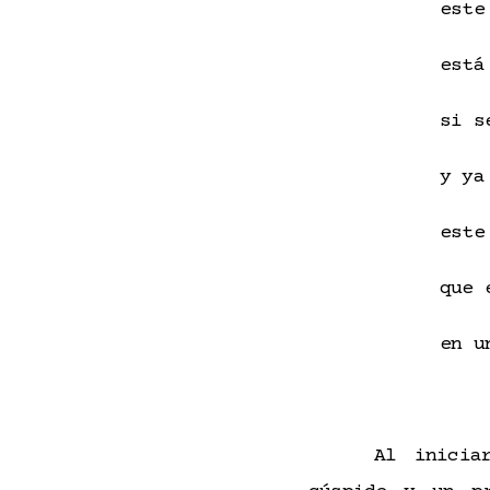
este
está
si s
y ya
este
que 
en u
Al inicia