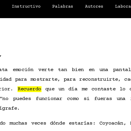
o
Instructivo
Palabras
Autores
Labor
,
ata emoción verte tan bien en una pantal
cidad para mostrarte, para reconstruirte, ca
erior.
Recuerdo
que un día me contaste lo q
“no puedes funcionar como si fueras una 
pígrafe.
do muchas veces dónde estarías: Coyoacán, 