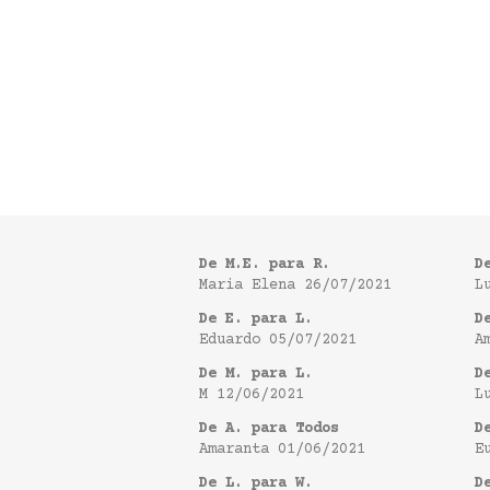
De M.E. para R.
D
Maria Elena
26/07/2021
L
De E. para L.
D
Eduardo
05/07/2021
A
De M. para L.
D
M
12/06/2021
L
De A. para Todos
D
Amaranta
01/06/2021
E
De L. para W.
D