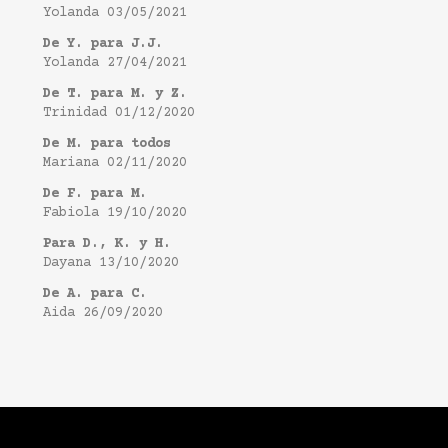
Yolanda
03/05/2021
De Y. para J.J.
Yolanda
27/04/2021
De T. para M. y Z.
Trinidad
01/12/2020
De M. para todos
Mariana
02/11/2020
De F. para M.
Fabiola
19/10/2020
Para D., K. y H.
Dayana
13/10/2020
De A. para C.
Aida
26/09/2020