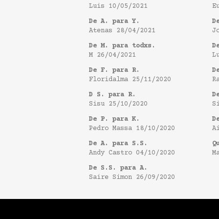
Luis
10/05/2021
E
De A. para Y.
D
Atenas
28/04/2021
J
De M. para todxs.
D
M
26/04/2021
L
De F. para R.
D
Floridalma
25/11/2020
R
D S. para R.
D
Sisu
25/10/2020
S
De P. para K.
D
Pedro Massa
18/10/2020
A
De A. para S.S.
Q
Andy Castro
04/10/2020
M
De S.S. para A.
Saire Simon
26/09/2020