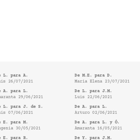
e L. para A.
De M.E. para D.
uis
26/07/2021
Maria Elena
23/07/2021
e A. para L.
De L. para J.M.
maranta
29/06/2021
Luis
22/06/2021
e L. para J. de S.
De A. para L.
uis
07/06/2021
Arturo
02/06/2021
e E. para M.
De A. para L. y Ó.
ugenia
30/05/2021
Amaranta
16/05/2021
e E. para R.
De Y. para J.M.