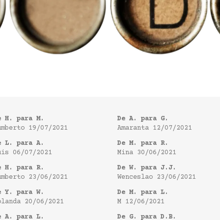
e H. para M.
De A. para G.
umberto
19/07/2021
Amaranta
12/07/2021
e L. para A.
De M. para R.
uis
06/07/2021
Mina
30/06/2021
e H. para R.
De W. para J.J.
umberto
23/06/2021
Wenceslao
23/06/2021
e Y. para W.
De M. para L.
olanda
20/06/2021
M
12/06/2021
e A. para L.
De G. para D.B.