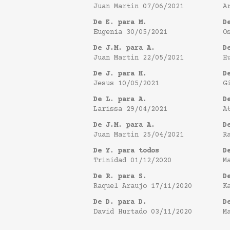
Juan Martin
07/06/2021
A
De E. para M.
D
Eugenia
30/05/2021
O
De J.M. para A.
D
Juan Martin
22/05/2021
H
De J. para H.
D
Jesus
10/05/2021
G
De L. para A.
D
Larissa
29/04/2021
A
De J.M. para A.
D
Juan Martin
25/04/2021
R
De Y. para todos
D
Trinidad
01/12/2020
M
De R. para S.
D
Raquel Araujo
17/11/2020
K
De D. para D.
D
David Hurtado
03/11/2020
M