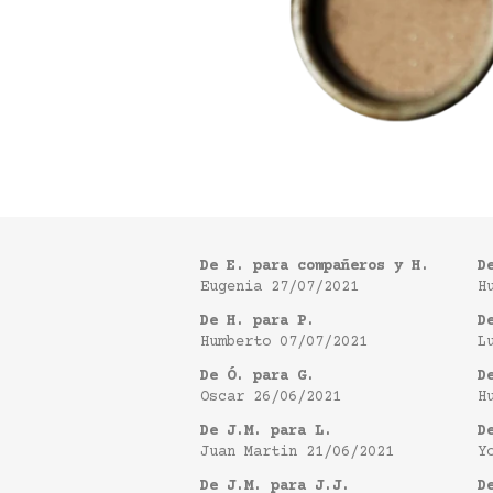
De E. para compañeros y H.
D
Eugenia
27/07/2021
H
De H. para P.
D
Humberto
07/07/2021
L
De Ó. para G.
D
Oscar
26/06/2021
H
De J.M. para L.
D
Juan Martin
21/06/2021
Y
De J.M. para J.J.
D