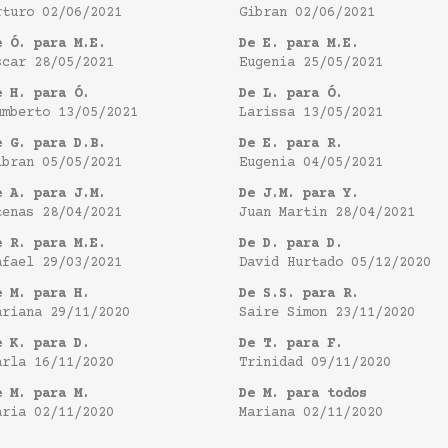
rturo
02/06/2021
Gibran
02/06/2021
e Ó. para M.E.
De E. para M.E.
scar
28/05/2021
Eugenia
25/05/2021
e H. para Ó.
De L. para Ó.
umberto
13/05/2021
Larissa
13/05/2021
e G. para D.B.
De E. para R.
ibran
05/05/2021
Eugenia
04/05/2021
e A. para J.M.
De J.M. para Y.
tenas
28/04/2021
Juan Martin
28/04/2021
e R. para M.E.
De D. para D.
afael
29/03/2021
David Hurtado
05/12/2020
e M. para H.
De S.S. para R.
ariana
29/11/2020
Saire Simon
23/11/2020
e K. para D.
De T. para F.
arla
16/11/2020
Trinidad
09/11/2020
e M. para M.
De M. para todos
aria
02/11/2020
Mariana
02/11/2020