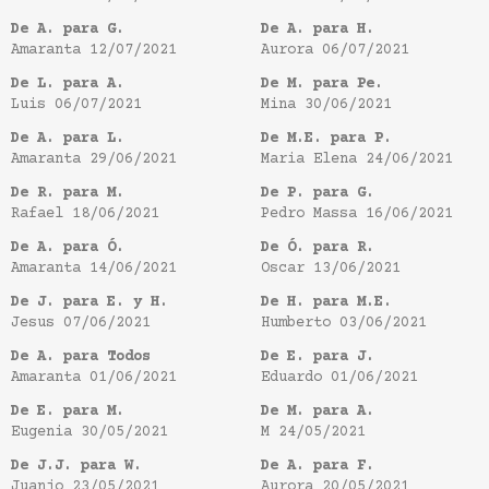
De A. para G.
De A. para H.
Amaranta
12/07/2021
Aurora
06/07/2021
De L. para A.
De M. para Pe.
Luis
06/07/2021
Mina
30/06/2021
De A. para L.
De M.E. para P.
Amaranta
29/06/2021
Maria Elena
24/06/2021
De R. para M.
De P. para G.
Rafael
18/06/2021
Pedro Massa
16/06/2021
De A. para Ó.
De Ó. para R.
Amaranta
14/06/2021
Oscar
13/06/2021
De J. para E. y H.
De H. para M.E.
Jesus
07/06/2021
Humberto
03/06/2021
De A. para Todos
De E. para J.
Amaranta
01/06/2021
Eduardo
01/06/2021
De E. para M.
De M. para A.
Eugenia
30/05/2021
M
24/05/2021
De J.J. para W.
De A. para F.
Juanjo
23/05/2021
Aurora
20/05/2021