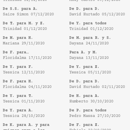
Trinidad
12/12/2020
Andy Castro
09/12/2020
De S.S. para A.
De D. para D.
Saire Simon
07/12/2020
David Hurtado
05/12/2020
De T. para M. y Z.
De Y. para todos
Trinidad
01/12/2020
Trinidad
01/12/2020
De M. para H.
De M. para R. y S.
Mariana
29/11/2020
Dayana
24/11/2020
De F. para…
Para A. y M.
Floridalma
17/11/2020
Dayana
13/11/2020
De Y. para F.
De Y. para Z.
Yessica
12/11/2020
Yessica
05/11/2020
De F. para H.
De D. para D.
Floridalma
04/11/2020
David Hurtado
02/11/2020
De Y. para T.
De H. para A.
Yessica
01/11/2020
Humberto
30/10/2020
De Y. para A.
De P. para todos
Yessica
28/10/2020
Pedro Massa
27/10/2020
De K. para A. y para
De F. para Z.