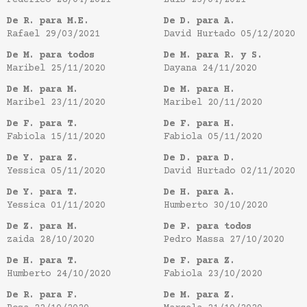
Federico
28/04/2021
Luis
25/04/2021
De R. para M.E.
De D. para A.
Rafael
29/03/2021
David Hurtado
05/12/2020
De M. para todos
De M. para R. y S.
Maribel
25/11/2020
Dayana
24/11/2020
De M. para M.
De M. para H.
Maribel
23/11/2020
Maribel
20/11/2020
De F. para T.
De F. para H.
Fabiola
15/11/2020
Fabiola
05/11/2020
De Y. para Z.
De D. para D.
Yessica
05/11/2020
David Hurtado
02/11/2020
De Y. para T.
De H. para A.
Yessica
01/11/2020
Humberto
30/10/2020
De Z. para M.
De P. para todos
zaida
28/10/2020
Pedro Massa
27/10/2020
De H. para T.
De F. para Z.
Humberto
24/10/2020
Fabiola
23/10/2020
De R. para F.
De M. para Z.