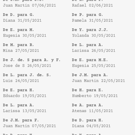
De J.M. para J.J.
De R. para P.
Juan Martin
07/06/2021
Rafael
02/06/2021
De D. para G.
De P. para G.
Diana
31/05/2021
Pamela
31/05/2021
De E. para M.
De Y. para J.J.
Eugenia
30/05/2021
Yolanda
30/05/2021
De M. para R.
De L. para A.
Mina
27/05/2021
Larissa
26/05/2021
De J. de. S para A. y F.
De E. para M.E.
Jose de S
26/05/2021
Eugenia
25/05/2021
De L. para J. de. S.
De J.M. para A.
Luis
24/05/2021
Juan Martin
22/05/2021
De E. para H.
De H. para E.
Eduardo
19/05/2021
Humberto
19/05/2021
De L. para A.
De A. para A.
Larissa
13/05/2021
Atenas
11/05/2021
De J.M. para F.
De D. para H.
Juan Martin
07/05/2021
Diana
04/05/2021